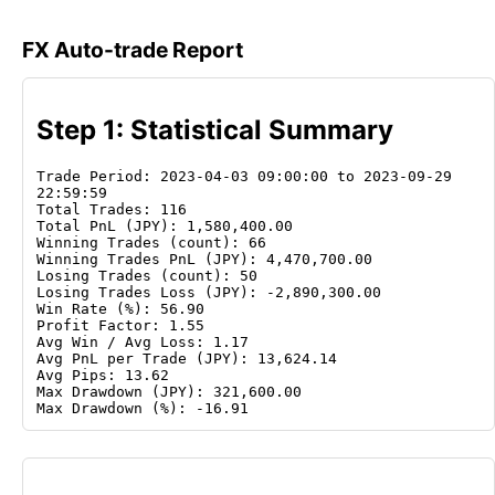
FX Auto-trade Report
Step 1: Statistical Summary
Trade Period: 2023-04-03 09:00:00 to 2023-09-29 
22:59:59
Total Trades: 116
Total PnL (JPY): 1,580,400.00
Winning Trades (count): 66
Winning Trades PnL (JPY): 4,470,700.00
Losing Trades (count): 50
Losing Trades Loss (JPY): -2,890,300.00
Win Rate (%): 56.90
Profit Factor: 1.55
Avg Win / Avg Loss: 1.17
Avg PnL per Trade (JPY): 13,624.14
Avg Pips: 13.62
Max Drawdown (JPY): 321,600.00
Max Drawdown (%): -16.91