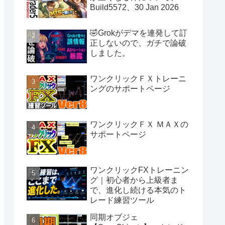
Build5572、30 Jan 2026
🤣Grokがデマを連発して訂
正しないので、ガチで論破
しました。
ワンクリックＦＸトレーニ
ングのサポートページ
ワンクリックＦＸ ＭＡＸの
サポートページ
ワンクリックFXトレーニン
グ｜初心者から上級者ま
で、進化し続ける本気のト
レード練習ツール
同期オブジェ