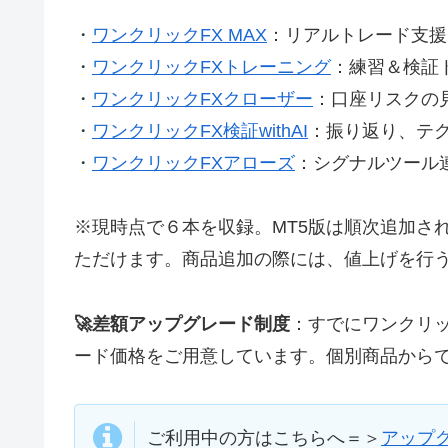
・
ワンクリックFX MAX
：リアルトレード支援ツー
・
ワンクリックFXトレーニング
：練習＆検証ト
・
ワンクリックFXクローザー
：口座リスクの見
・
ワンクリックFX検証withAI
：振り返り、テク
・
ワンクリックFXアローズ
：シグナルツール連
※現時点で６本を収録。MT5版は順次追加さ
ただけます。商品追加の際には、値上げを行
🚀差額アップグレード制度
：すでにワンクリ
ード価格をご用意しています。個別商品から
ご利用中の方はこちらへ＝＞
アップ