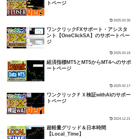
トページ
2025.03.30
ワンクリックFXサポート・アシスタ
ント【OneClickSA】のサポートペー
ジ
2025.03.19
経済指標MT5とMT5からMT4へのサポ
ートページ
2025.02.17
ワンクリックＦＸ検証withAIのサポー
トページ
2024.12.21
超軽量グリッド＆日本時間
【Local_Time】