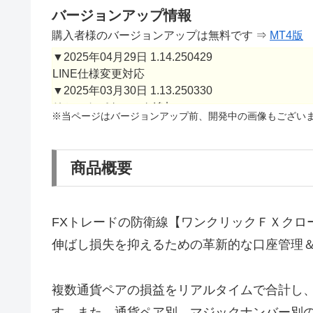
バージョンアップ情報
購入者様のバージョンアップは無料です ⇒
MT4版
▼2025年04月29日 1.14.250429
LINE仕様変更対応
▼2025年03月30日 1.13.250330
リセットパターンを追加
※当ページはバージョンアップ前、開発中の画像もござい
▼２０２４年０４月１１日 v1.10
新規リリース
商品概要
FXトレードの防衛線【ワンクリックＦＸクロ
伸ばし損失を抑えるための革新的な口座管理
複数通貨ペアの損益をリアルタイムで合計し
す。また、通貨ペア別、マジックナンバー別