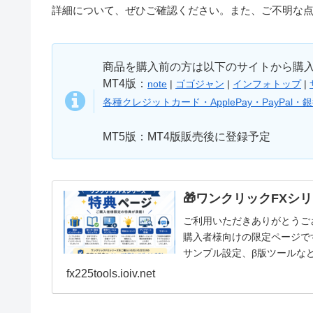
詳細について、ぜひご確認ください。また、ご不明な
商品を購入前の方は以下のサイトから購
MT4版：
note
|
ゴゴジャン
|
インフォトップ
|
各種クレジットカード・ApplePay・PayPal・
MT5版：MT4版販売後に登録予定
🎁ワンクリックFXシ
ご利用いただきありがとうご
購入者様向けの限定ページで
サンプル設定、β版ツールな
ンテンツを順次追加予...
fx225tools.ioiv.net