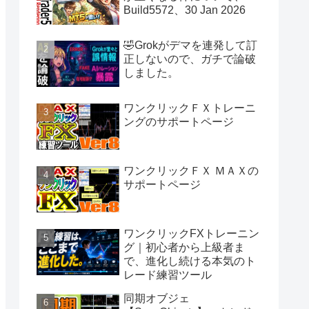
Build5572、30 Jan 2026
🤣Grokがデマを連発して訂
正しないので、ガチで論破
しました。
ワンクリックＦＸトレーニ
ングのサポートページ
ワンクリックＦＸ ＭＡＸの
サポートページ
ワンクリックFXトレーニン
グ｜初心者から上級者ま
で、進化し続ける本気のト
レード練習ツール
同期オブジェ