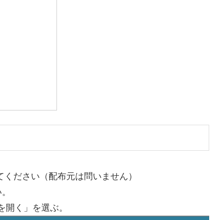
してください（配布元は問いません）
い。
ダを開く」を選ぶ。