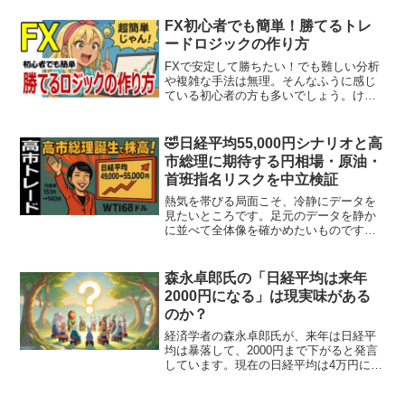
経済動向や地政学的要因等により、不安
定な局面が続いてお ります。このような
FX初心者でも簡単！勝てるトレ
環境下においては、...
ードロジックの作り方
FXで安定して勝ちたい！でも難しい分析
や複雑な手法は無理。そんなふうに感じ
ている初心者の方も多いでしょう。けれ
ど実際には、トレードで安定した成果を
出している人の多くが、特別な才能や知
識ではなく、「自分だけのロジック」を
🤣日経平均55,000円シナリオと高
持っているという共通点...
市総理に期待する円相場・原油・
首班指名リスクを中立検証
熱気を帯びる局面こそ、冷静にデータを
見たいところです。足元のデータを静か
に並べて全体像を確かめたいものです。
2025年10月20日現在、日経平均株価は4
万9千円台目前まで上昇し、「明日（10月
21日）の首班指名で高市早苗氏が首相に
森永卓郎氏の「日経平均は来年
選出されれ...
2000円になる」は現実味がある
のか？
経済学者の森永卓郎氏が、来年は日経平
均は暴落して、2000円まで下がると発言
しています。現在の日経平均は4万円に届
かないくらいですので、20分の１となる
わけですが、こんなことは現実的にあり