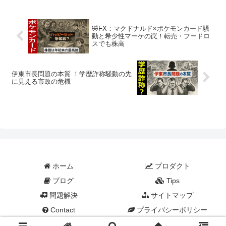
得るのでしょうか？日経平均や為替レー
トの大幅な変動が...
🤣FX：マクドナルド×ポケモンカード騒
動と希少性マーケの罠！転売・フードロ
スでも株高
伊東市長問題の本質 ！学歴詐称騒動の先
に見える市政の危機
ホーム
プロダクト
ブログ
Tips
問題解決
サイトマップ
Contact
プライバシーポリシー