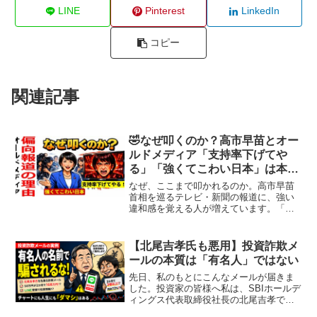
LINE
Pinterest
LinkedIn
コピー
関連記事
🤣なぜ叩くのか？高市早苗とオー
ルドメディア「支持率下げてや
る」「強くてこわい日本」は本当
に正常か
なぜ、ここまで叩かれるのか。高市早苗
首相を巡るテレビ・新聞の報道に、強い
違和感を覚える人が増えています。「支
持率を下げてやる」と受け取られた発
言、「強くてこわい日本」という政党分
類、そして繰り返される「ネットはデ
【北尾吉孝氏も悪用】投資詐欺メ
マ」という呼びかけ。個別には...
ールの本質は「有名人」ではない
先日、私のもとにこんなメールが届きま
した。投資家の皆様へ私は、SBIホールデ
ィングス代表取締役社長の北尾吉孝でご
ざいます。近年の金融市場は、国内外の