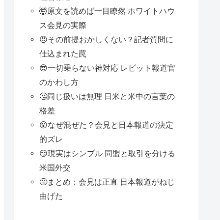
🤯原文を読めば一目瞭然 ホワイトハウ
ス会見の実際
😠その前提おかしくない？記者質問に
仕込まれた罠
😎一切乗らない神対応 レビット報道官
のかわし方
🤔同じ扱いは無理 日米と米中の言葉の
格差
😵なぜ混ぜた？会見と日本報道の決定
的ズレ
😏現実はシンプル 同盟と取引を分ける
米国外交
😤まとめ：会見は正直 日本報道がねじ
曲げた