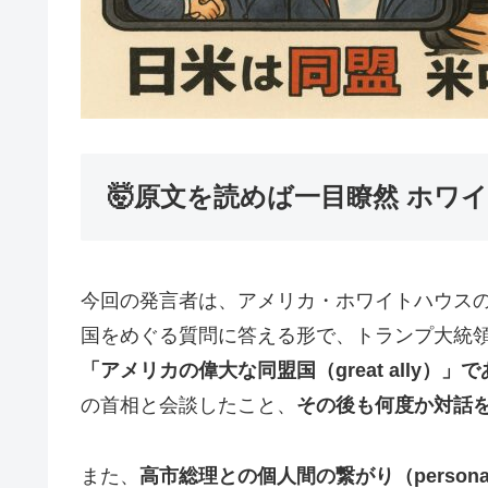
🤯原文を読めば一目瞭然 ホワ
今回の発言者は、アメリカ・ホワイトハウスの
国をめぐる質問に答える形で、トランプ大統
「アメリカの偉大な同盟国（great ally）」
の首相と会談したこと、
その後も何度か対話
また、
高市総理との個人間の繋がり（personal re