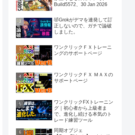
Build5572、30 Jan 2026
🤣Grokがデマを連発して訂
正しないので、ガチで論破
しました。
ワンクリックＦＸトレーニ
ングのサポートページ
ワンクリックＦＸ ＭＡＸの
サポートページ
ワンクリックFXトレーニン
グ｜初心者から上級者ま
で、進化し続ける本気のト
レード練習ツール
同期オブジェ