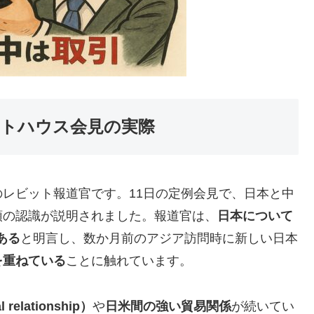
イトハウス会見の実際
レビット報道官です。11日の定例会見で、日本と中
領の認識が説明されました。報道官は、
日本について
である
と明言し、数か月前のアジア訪問時に新しい日本
を重ねている
ことに触れています。
lationship）
や
日米間の強い貿易関係
が続いてい