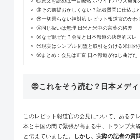
🤯原文を読めば一目瞭然 ホワイトハウス会見
😠その前提おかしくない？記者質問に仕込ま
😎一切乗らない神対応 レビット報道官のかわ
🤔同じ扱いは無理 日米と米中の言葉の格差
😵なぜ混ぜた？会見と日本報道の決定的ズレ
😏現実はシンプル 同盟と取引を分ける米国外
😤まとめ：会見は正直 日本報道がねじ曲げた
😡これをそう読む？日本メデ
このレビット報道官の会見について、あるテ
本と中国の間で緊張が高まる中、トランプ大
と伝えていました。
しかし、実際の記者の質