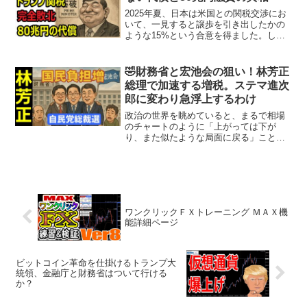
2025年夏、日本は米国との関税交渉にお
いて、一見すると譲歩を引き出したかの
ような15%という合意を得ました。しか
し、裏を返せば、これは当初より高めに
設定された交渉材料を段階的に引き下げ
たに過ぎず、本質的な勝利とは言いがた
🤣財務省と宏池会の狙い！林芳正
い状況です。また、...
総理で加速する増税。ステマ進次
郎に変わり急浮上するわけ
政治の世界を眺めていると、まるで相場
のチャートのように「上がっては下が
り、また似たような局面に戻る」ことが
繰り返されます。自民党の名門派閥・宏
池会もその一つ。池田勇人以来、日本経
済を飛躍させた輝かしい歴史がありなが
ら、いまや「親中」「財務省...
ワンクリックＦＸトレーニング ＭＡＸ機
能詳細ページ
ビットコイン革命を仕掛けるトランプ大
統領、金融庁と財務省はついて行ける
か？