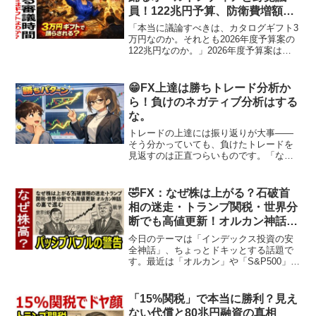
員！122兆円予算、防衛費増額、
危機管理投資の審議は十分なの
「本当に議論すべきは、カタログギフト3
か？
万円なのか。それとも2026年度予算案の
122兆円なのか。」2026年度予算案は年
度内成立を巡る攻防が続いています。そ
の渦中で浮上したのがカタログギフト問
題です。昨年、石破前首相のケースでも
😁FX上達は勝ちトレード分析か
同様の騒動が...
ら！負けのネガティブ分析はする
な。
トレードの上達には振り返りが大事――
そう分かっていても、負けたトレードを
見返すのは正直つらいものです。「なん
であそこで入ったんだ…」「なぜ損切り
をしなかったのか…」思い出すだけで気
分が落ちる。だから振り返りが続かな
🤣FX：なぜ株は上がる？石破首
い。テクニカル分析のつもり...
相の迷走・トランプ関税・世界分
断でも高値更新！オルカン神話の
裏に潜むパッシブバブルの正体
今日のテーマは「インデックス投資の安
全神話」、ちょっとドキッとする話題で
す。最近は「オルカン」や「S&P500」を
コツコツ積み立てている方、多いですよ
ね。NISAやiDeCoでとにかく「長期・分
散・低コスト」と言われれば、安心感も
「15%関税」で本当に勝利？見え
あるし、投...
ない代償と80兆円融資の真相