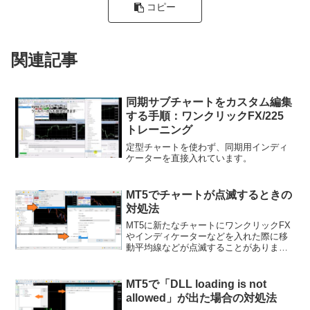
コピー
関連記事
同期サブチャートをカスタム編集
する手順：ワンクリックFX/225
トレーニング
定型チャートを使わず、同期用インディ
ケーターを直接入れています。
MT5でチャートが点滅するときの
対処法
MT5に新たなチャートにワンクリックFX
やインディケーターなどを入れた際に移
動平均線などが点滅することがありま
す。これは、チャートの過去バーが更新
されているため、何度もインディケータ
ーがリセットされてしまう事象が起きて
MT5で「DLL loading is not
いるためです。読み込む...
allowed」が出た場合の対処法