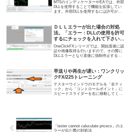
MT5のインディケーターやEAでは、外部
DLLを使用することで機能を拡張してい
ます。外部DLLを使用するには許可が必
要となり、許可が無いと「DLL loading is
not allowed」のエラーが表示されたり、
インディケーター設定の...
ＤＬＬエラーが出た場合の対処
法。「エラー：DLLの使用を許可
するにチェックを入れて下さい」
と表示される
OneClickFXシリーズでは、開始直後に認
証や画像取得を行いますので、その際に
DLLエラーとなり直後に強制停止するこ
とがあります。MT4のストラテジーテス
ターの操作履歴タブに下記のエラーが出
た場合は、こちらの方法でDLLの利用を
早送りや再生が遅い：ワンクリッ
許可する...
クFX/225トレーニング
テスターウインドウのモデルを「全ティ
ック」から「コントロールポイント」に
スピードスライダーを右に移動してくだ
さい。１バーづつ表示、ゆっくり表示、
高速で表示などの表示スピード調整テス
ターのモデルを変更することで対象のバ
ーの数を調整することがで...
「tester cannot caluculate pricecs」のエ
ラーが出た際の対処法