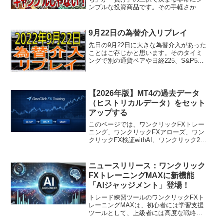
ンプルな投資商品です。その手軽さか
ら、初心者にも挑戦しやすいと感じられ
るかもしれません。特に、1分や30秒とい
った短期間で結果が出る取引は、スリリ
9月22日の為替介入リプレイ
ングで魅力的です。しかし...
先日の9月22日に大きな為替介入があった
ことはご存じかと思います。そのタイミ
ングで別の通貨ペアや日経225、S&P500
などのインデックスも含めて、ワンクリ
ックFXトレーニングMAXで合計１５のチ
ャートを同期表示させて、その変化を見
るべくリ...
【2026年版】MT4の過去データ
（ヒストリカルデータ）をセット
アップする
このページでは、ワンクリックFXトレー
ニング、ワンクリックFXアローズ、ワン
クリックFX検証withAI、ワンクリック225
トレーニング、ワンクリックBOトレーニ
ングをはじめとするトレーニング・検証
系ツールで使用する「過去データの準備
ニュースリリース：ワンクリック
方法」...
FXトレーニングMAXに新機能
「AIジャッジメント」登場！
トレード練習ツールのワンクリックFXト
レーニングMAXは、初心者には学習支援
ツールとして、上級者には高度な戦略構