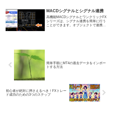
築の手段として活用できる新機能「AIジ
ャッジメント」の提供を開始しました。
この革新的な機能により、トレード結果
MACDシグナルとシグナル連携
の分析や改善点がこ...
高機能MACDシグナルとワンクリックFX
シリーズは、シグナル連携を簡単に行う
ことができます。オブジェクトで連携対
象ツール：ワンクリックＦＸ、ワンクリ
ックＦＸトレーニング、ワンクリック２
２５トレーニング、ワンクリックBOトレ
ーニング１．インデ...
簡単手順にMT4の過去データをインポー
トする方法
初心者が絶対に押さえるべき！FXトレー
ド成功のための3つのステップ