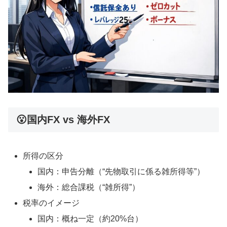
😮国内FX vs 海外FX
所得の区分
国内：申告分離（“先物取引に係る雑所得等”）
海外：総合課税（“雑所得”）
税率のイメージ
国内：概ね一定（約20%台）