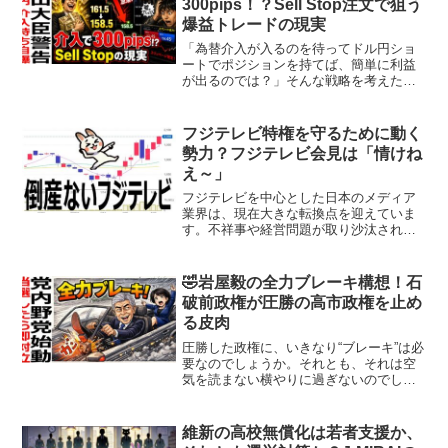
300pips！？Sell Stop注文で狙う
爆益トレードの現実
「為替介入が入るのを待ってドル円ショ
ートでポジションを持てば、簡単に利益
が出るのでは？」そんな戦略を考えたこ
とはありませんか？2026年6月24日現
在、USD/JPYは161.5〜161.6円台と39年
ぶりレベルの円安圏にあり、片山さつき
フジテレビ特権を守るために動く
財...
勢力？フジテレビ会見は「情けね
え～」
フジテレビを中心とした日本のメディア
業界は、現在大きな転換点を迎えていま
す。不祥事や経営問題が取り沙汰される
中で、株価や業界の動向が注目を集めて
います。本稿では、フジテレビの現状を
分析し、倒産の可能性や買収の動き、さ
🤣岩屋毅の全力ブレーキ構想！石
らに業界全体におけるメデ...
破前政権が圧勝の高市政権を止め
る皮肉
圧勝した政権に、いきなり“ブレーキ”は必
要なのでしょうか。それとも、それは空
気を読まない横やりに過ぎないのでしょ
うか。2026年2月の衆議院選挙で自民党は
316議席を獲得し、高市早苗首相のもとで
圧倒的な勝利を収めました。選挙戦では
維新の高校無償化は若者支援か、
「高市総理...