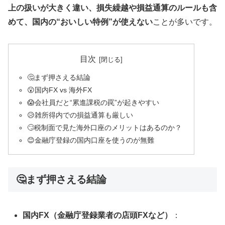
上の扱いが大きく違い、損失繰越や損益通算のルールも含
めて、国内の“おいしい特例”が使えない
ことが多いです。
目次
🤔まず押さえる結論
😮国内FX vs 海外FX
😱会社員だと“累進課税の罠”が起きやすい
😥雑所得内での損益通算も厳しい
🙄税制面で見た海外口座のメリットはあるのか？
😊金融庁登録の国内口座を使うのが無難
🤔まず押さえる結論
国内FX（金融庁登録業者の店頭FXなど）
：