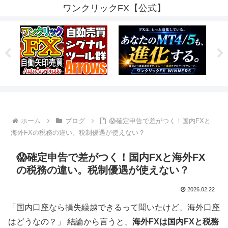
ワンクリックFX【公式】
ホーム
ブログ
😱確定申告で差がつく！国内FXと
海外FXの税務の違い。税制優遇が使えない？
😱確定申告で差がつく！国内FXと海外FX
の税務の違い。税制優遇が使えない？
2026.02.22
「国内口座なら損失繰越できるって聞いたけど、海外口座
はどうなの？」 結論から言うと、
海外FXは国内FXと税務