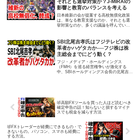
それとも選挙対策か？J-MIRAIの
影響と教育のバランスを考える
日本維新の会が提案する高校無償化政策
は、単なる教育支援なのか、それとも選
挙対策なのか、多くの議論を呼んでいま
す。高校無償化の現状と課題、J-MIRAIに
よる留学生の増加、そして教育政策のバ
ランスについて考察します。高校の現状
SBI北尾吉孝氏はフジテレビの改
現在、日本では公...
革者かハゲタカか──フジ株は株
主総会までにどう動く？
フジ・メディア・ホールディングス
（FMH）を巡る経営権争いが激化する
中、SBIホールディングス会長の北尾吉孝
氏が改革の旗を掲げて登場しました。旧
体制との対立、ダルトンとの連携、不動
産資産の分離といった思惑が交錯するな
か、フジ株は大きく乱高下...
🤣高額FXツールを買った人ほど読むべき
確定申告の話！知らないと損するマイナ
スでも税金を減らす方法
🤣FXトレーダーが経費にできるもの・で
きないもの。パソコン、スマホも経費に
する方法。