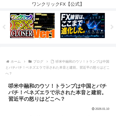
ワンクリックFX【公式】
ホーム
ブログ
🤣米中融和のウソ！トランプは中国
とバチバチ！ベネズエラで示された本音と建前。習近平の怒りはどこ
へ？
🤣米中融和のウソ！トランプは中国とバチ
バチ！ベネズエラで示された本音と建前。
習近平の怒りはどこへ？
2026.01.10