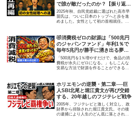
で誰が敵だったのか？【振り返
り】
2025年秋、自民党総裁に選ばれた高市早
苗氏は、ついに日本のトップへと歩を進
めました。女性として初の首相就任。国
会は静かな緊張に包まれ、首班指名選挙
の行方を見守ります。しかし、その裏側
では、連立をめぐる駆け引きと各党の思
🤣消費税ゼロの財源は「500兆円
惑が交錯していました...
のジャパンファンド」年利1％で
毎年5兆円が勝手に湧き出る夢の
ような公約？！
「500兆円を1％増やすだけで、食品の消
費税が永久にゼロになる。」もしこんな
安易な方法で財源を作ることができるな
らば、増税も財政議論も不要でしょう。
投資初心者であれば、「オルカンで年1％
増やせばよい」などと考えてしまう人が
ホリエモンの逆襲・第二章──巨
いても不思議ではあ...
人SBI北尾と堀江貴文が再び交錯
する、20年越しのフジテレビ戦争
2005年、フジテレビと激しく対立し、政
財界から排除された堀江貴文氏。その後
の逮捕により人生のどん底に落とされま
した。あれから20年、日枝久氏の退陣、
そして経営権を巡る改革派との対立が激
化する中、SBI北尾氏が堀江氏の名を挙げ
たことで因縁が...