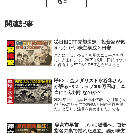
コピー
関連記事
🤣日銀ETF売却決定！投資家が気
をつけたい株主構成と円安
こんにちは。今日も相場のニュースを見
ていきましょう。2025年9月、日銀はつい
に保有するETFやJ-REITを売却すると発
表しました。けれども、その一報に「え
っ？」と肩をすくめた方も多いのではな
いでしょうか。長年、市場を支え続けて
🤣FX：金メダリスト水谷隼さん
きた“影の...
が語るFXスワップ400万円は、本
当に“成功例”なのか？
2025年7月、元卓球日本代表・水谷隼さん
が「FXスワップで約400万円の利益を得
た」と語り、注目を集めました。でも、
その裏側には“見たくない現実”も潜んでい
るかもしれません。もし自分が同じ場面
に立たされたら、どう動くのが“プロっぽ
😭高市早苗、ついに総理へ。首班
い判断”...
指名の裏で揺れた連立、誰が味方