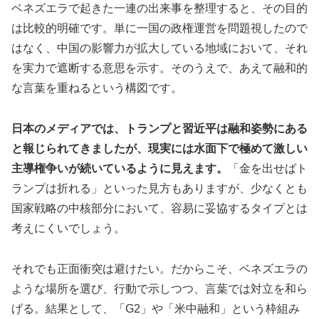
ベネズエラで起きた一連の出来事を整理すると、その目的
は比較的明確です。単に一国の政権運営を問題視したので
はなく、中国の影響力が拡大している地域において、それ
を実力で遮断する意思を示す。そのうえで、あえて融和的
な言葉を重ねるという構図です。
日本のメディアでは、トランプと習近平は融和姿勢にある
と報じられてきましたが、現実には水面下で極めて激しい
主導権争いが続いているように見えます。
「金を出せばト
ランプは折れる」といった見方もありますが、少なくとも
国家戦略の中核部分において、容易に妥協するタイプとは
考えにくいでしょう。
それでも正面衝突は避けたい。だからこそ、ベネズエラの
ような場所を選び、行動で示しつつ、言葉では対立を和ら
げる。結果として、「G2」や「米中融和」という枠組み