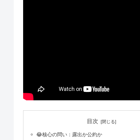
目次
😂核心の問い：露出か公約か