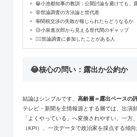
😁小池都知事の教訓：公開討論を避けても、
😵世論調査の方法論と世代差
🤪関税交渉の失敗が報じられたらどうなるか
😥小泉進次郎から見える世代間のギャップ
🙋‍♂️世論調査に参加したことがある人
😂核心の問い：露出か公約か
結論はシンプルです。
高齢層＝露出ベースの
テレビ・新聞を主情報源とする層では、出演頻
「よくやっている」へ変換されやすい。一方
（KPI）、一次データで政治家を採点する傾