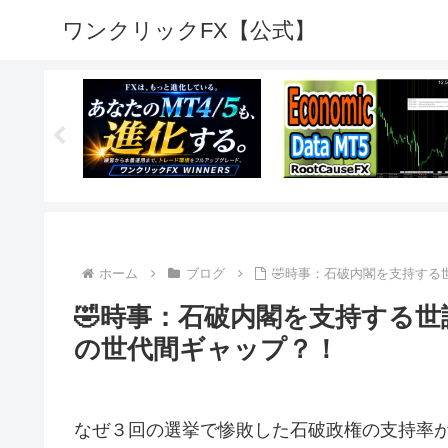
ワンクリックFX【公式】
ホーム
ブログ
🤣時事：石破内閣を支持す
🤣時事：石破内閣を支持する
の世代間ギャップ？！
なぜ３回の選挙で惨敗した石破政権の支持率