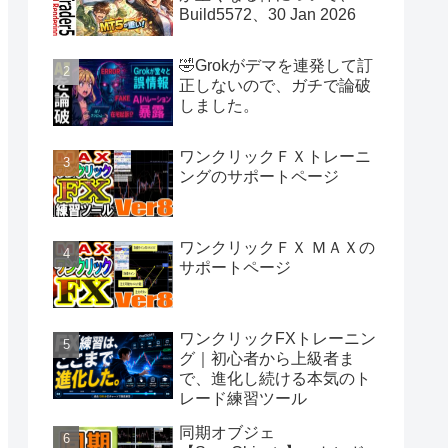
Build5572、30 Jan 2026
🤣Grokがデマを連発して訂
正しないので、ガチで論破
しました。
ワンクリックＦＸトレーニ
ングのサポートページ
ワンクリックＦＸ ＭＡＸの
サポートページ
ワンクリックFXトレーニン
グ｜初心者から上級者ま
で、進化し続ける本気のト
レード練習ツール
同期オブジェ