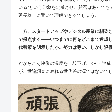
いる”という印象を定着させ、賛否はあっても
延長線上に置いて理解できるでしょう。
一方、スタートアップやデジタル産業に馴染む
で採点する――いつまでに何をどこまで達成
代替策を明示したか。努力は尊い、しかし評
だからこそ映像の温度を一段下げ、KPI・達成
が、世論調査に表れる世代差の源ではないで