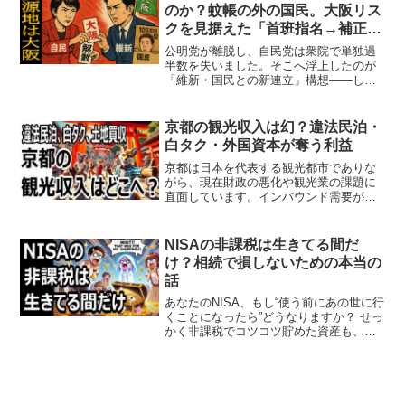
台湾への武器供与を...
のか？蚊帳の外の国民。大阪リス
クを見据えた「首班指名→補正→
解散」シナリオ
公明党が離脱し、自民党は衆院で単独過
半数を失いました。そこへ浮上したのが
「維新・国民との新連立」構想――しか
し、それは救いの手か、それとも新たな
足かせか。大阪を中心に維新の勢力は強
まり、公明との関係は悪化の一途。関西
京都の観光収入は幻？違法民泊・
全体が政治の“震源地”に...
白タク・外国資本が奪う利益
京都は日本を代表する観光都市でありな
がら、現在財政の悪化や観光業の課題に
直面しています。インバウンド需要が回
復しているにもかかわらず、観光収益が
地元に十分に還元されず、住民の負担が
増えていることが大きな問題となってい
NISAの非課税は生きてる間だ
ます。オーバーツーリズム...
け？相続で損しないための本当の
話
あなたのNISA、もし“使う前にあの世に行
くことになったら”どうなりますか？ せっ
かく非課税でコツコツ貯めた資産も、自
分で使わなければ意味がない──そんな現
実に気づいていますか？ この記事では、
NISAがどのように扱われるのか、相続の
場面で...