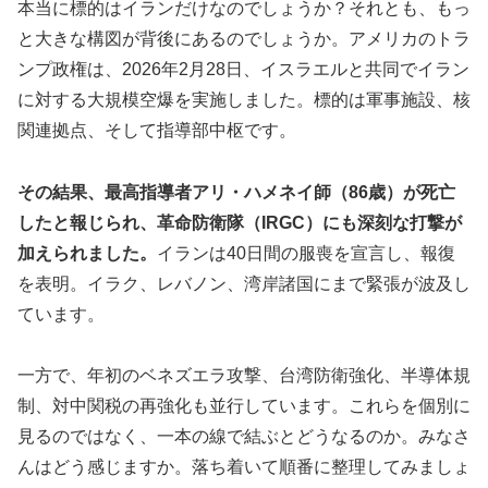
本当に標的はイランだけなのでしょうか？それとも、もっ
と大きな構図が背後にあるのでしょうか。アメリカのトラ
ンプ政権は、2026年2月28日、イスラエルと共同でイラン
に対する大規模空爆を実施しました。標的は軍事施設、核
関連拠点、そして指導部中枢です。
その結果、最高指導者アリ・ハメネイ師（86歳）が死亡
したと報じられ、革命防衛隊（IRGC）にも深刻な打撃が
加えられました。
イランは40日間の服喪を宣言し、報復
を表明。イラク、レバノン、湾岸諸国にまで緊張が波及し
ています。
一方で、年初のベネズエラ攻撃、台湾防衛強化、半導体規
制、対中関税の再強化も並行しています。これらを個別に
見るのではなく、一本の線で結ぶとどうなるのか。みなさ
んはどう感じますか。落ち着いて順番に整理してみましょ