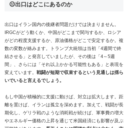
😐出口はどこにあるのか
出口はイラン国内の後継者問題だけでは決まりません。
IRGCがどう動くか、中国がどこまで関与するか、ロシア
がどの程度支援するか、原油価格がどこで安定するか。複
数の変数が絡みます。トランプ大統領は当初「4週間で終
結させる」と発言していましたが、その後は「4～5週
間」、さらには「それ以上かかる可能性もある」と表現を
変えています。
戦闘が短期で収束するという見通しは揺ら
いでいると言えるでしょう。
もし中国が積極的に支援に動けば、対立は拡大します。距
離を置けば、イランは孤立を深めます。加えて、戦闘が長
期化し、ゲリラ戦のような消耗戦が続けば、軍事費の増大
やエネルギー価格の上昇を通じて米国経済にも影響が及ぶ