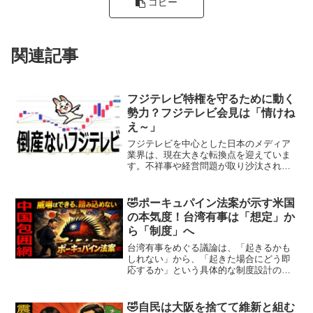
コピー
関連記事
フジテレビ特権を守るために動く
勢力？フジテレビ会見は「情けね
え～」
フジテレビを中心とした日本のメディア
業界は、現在大きな転換点を迎えていま
す。不祥事や経営問題が取り沙汰される
中で、株価や業界の動向が注目を集めて
います。本稿では、フジテレビの現状を
分析し、倒産の可能性や買収の動き、さ
🤣ポーキュパイン法案が示す米国
らに業界全体におけるメデ...
の本気度！台湾有事は「想定」か
ら「制度」へ
台湾有事をめぐる議論は、「起きるかも
しれない」から、「起きた場合にどう即
応するか」という具体的な制度設計の段
階に入っています。その象徴が、2025年
12月に米国上院で可決されたポーキュパ
イン法案です。この法案は、一見すると
🤣自民は大阪を捨てて維新と組む