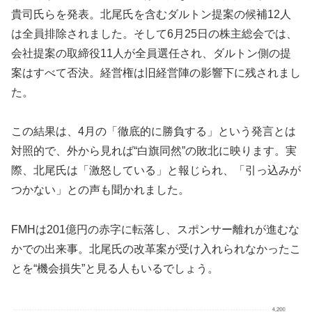
貴司氏らを発表。北尾氏を含むダルトン提案の候補12人
は全員排除されました。そして6月25日の株主総会では、
会社提案の取締役11人が全員選任され、ダルトン側の提
案はすべて否決。経営権は旧経営陣の影響下に残されまし
た。
この結果は、4月の「徹底的に勝負する」という発言とは
対照的で、外から見れば“白旗同然”の敗北に映ります。実
際、北尾氏は「激怒している」と報じられ、「引っ込みが
つかない」との声も聞かれました。
FMHは201億円の赤字に転落し、スポンサー離れが進むな
かでの出来事。北尾氏の改革案が受け入れられなかったこ
とを“機会損失”と見る人もいるでしょう。