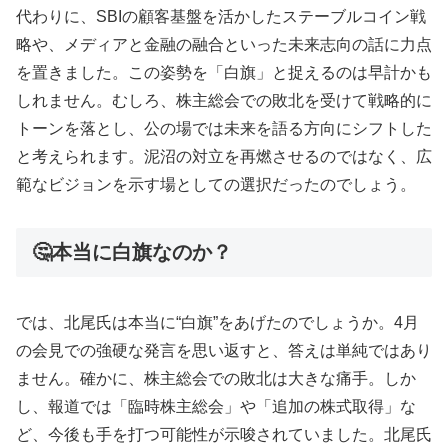
代わりに、SBIの顧客基盤を活かしたステーブルコイン戦
略や、メディアと金融の融合といった未来志向の話に力点
を置きました。この姿勢を「白旗」と捉えるのは早計かも
しれません。むしろ、株主総会での敗北を受けて戦略的に
トーンを落とし、公の場では未来を語る方向にシフトした
と考えられます。泥沼の対立を再燃させるのではなく、広
範なビジョンを示す場としての選択だったのでしょう。
🤔本当に白旗なのか？
では、北尾氏は本当に“白旗”をあげたのでしょうか。4月
の会見での強硬な発言を思い返すと、答えは単純ではあり
ません。確かに、株主総会での敗北は大きな痛手。しか
し、報道では「臨時株主総会」や「追加の株式取得」な
ど、今後も手を打つ可能性が示唆されていました。北尾氏