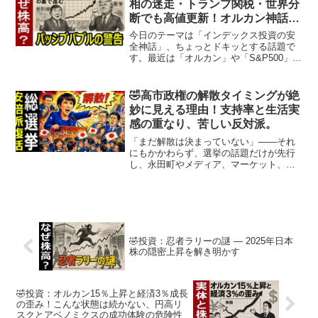
相の迷走・トランプ関税・世界分
断でも高値更新！オルカン神話の
裏に潜むパッシブバブルの正体
今日のテーマは「インデックス投資の安
全神話」、ちょっとドキッとする話題で
す。最近は「オルカン」や「S&P500」を
コツコツ積み立てている方、多いですよ
ね。NISAやiDeCoでとにかく「長期・分
散・低コスト」と言われれば、安心感も
🤣高市政権の解散タイミングが絶
あるし、投...
妙に見える理由！支持率と生活実
感の重なり、苦しい反対派。
「まだ解散は決まっていない」――それ
にもかかわらず、選挙の話題だけが先行
し、永田町やメディア、マーケット、さ
らには生活者の感覚にまで広がっていま
す。各種報道を丁寧に拾っていくと、こ
れは単なる憶測ではなく、政策の実行時
期、生活実感の立ち上がり...
🤣投資：忍者ラリーの謎 — 2025年日本
株の隠密上昇を解き明かす
🤣投資：オルカン15％上昇と経済3％成長
の歪み！こんな状態は続かない、円高リ
スクとアベノミクスの成功体験の危険性