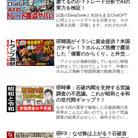
勝てるのか？トレード分析でAIの
実力を検証！
話題のDeepSeekと先頭を走るChatGPT
に同じトレードデータを分析させ、その
結果を比較・評価します。それぞれのAI
がどのようにトレードを解析し、どのよ
うなフィードバックを提供するのかを検
証します。DeepSeekは本当に優れたAI
🤣韓国がイランに資金提供？米国
な...
ガチギレ！？ホルムズ危機で露呈
した「備蓄のからくり」と外交の
危うさ
「アメリカが海峡封鎖しているのに韓国
は何をしているのでしょうか？」中東の
ホルムズ海峡で韓国関連の船舶26隻と船
員170人以上がイランの影響下に置かれて
います。「人道的対応」と言いながらイ
ラン高官と直接会談を重ね、50万ドルの
🤣時事：石破内閣を支持する世論
支援まで検討する...
調査の不思議。これが昭和と令和
の世代間ギャップ？！
なぜ３回の選挙で惨敗した石破政権の支
持率がこんなに高いのでしょうか？世論
調査の結果がおかしい、操作されている
のでは？などと感じている人もいるでし
ょう。ですが、テレビや新聞を日常的に
見ている高齢層にとっては、違和感が少
🤣FX：なぜ株は上がる？石破首
ないのかもしれません。こ...