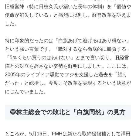
旧経営陣（特に日枝久氏が築いた長年の体制）を「価値や
使命が消失している」と痛烈に批判し、経営改革を訴えま
した。
特に印象的だったのは「白旗あげて逃げるはあり得ない」
という強い言葉です。「敵対するなら徹底的に勝負する」
「5％くらい買うのはわけない」とまで言い切り、旧経営
陣との対立を辞さない姿勢を鮮明にしました。ここには、
2005年のライブドア騒動でフジを支援した過去を「誤り
だった」と総括し、今度こそ改革を実現するという決意が
にじんでいました。
😁株主総会での敗北と「白旗同然」の見方
ところが、5月16日、FMHは新たな取締役候補として澤田