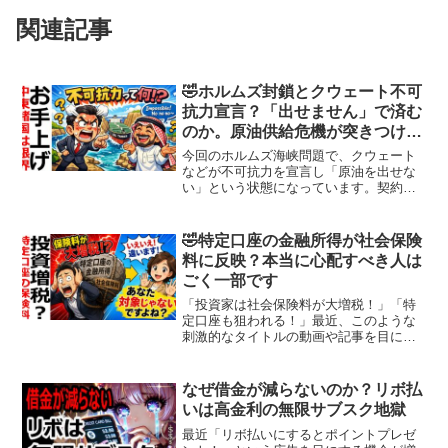
関連記事
🤣ホルムズ封鎖とクウェート不可
抗力宣言？「出せません」で済む
のか。原油供給危機が突きつける
現実
今回のホルムズ海峡問題で、クウェート
などが不可抗力を宣言し「原油を出せな
い」という状態になっています。契約上
は正当な対応で、戦争や封鎖のような事
態では供給義務が免除されるのが国際取
引のルールです。つまり、「出せません
🤣特定口座の金融所得が社会保険
が責任は負いません」とい...
料に反映？本当に心配すべき人は
ごく一部です
「投資家は社会保険料が大増税！」「特
定口座も狙われる！」最近、このような
刺激的なタイトルの動画や記事を目にし
た人も多いのではないでしょうか。こう
した内容を見ると、「自分も保険料が大
きく上がるのでは？」と不安になってし
なぜ借金が減らないのか？リボ払
まいますよね。ですが、一...
いは高金利の無限サブスク地獄
最近「リボ払いにするとポイントプレゼ