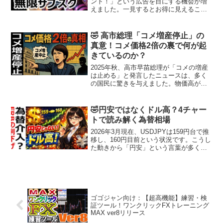
ント！」という広告を目にする機会が増
えました。一見するとお得に見えるこの
仕組み。しかし、その裏側には、毎月静
かにお金を吸い取られていく"無限のサブ
スク"のような構造が隠されています。こ
🤣 高市総理「コメ増産停止」の
の記事では、リボ払い...
真意！コメ価格2倍の裏で何が起
きているのか？
2025年秋、高市早苗総理が「コメの増産
は止める」と発言したニュースは、多く
の国民に驚きを与えました。物価高が続
くなか、主食であるコメの生産を増やさ
ないという判断は、一見すると理解しづ
らいものです。しかし、円安やインフ
🤣円安ではなくドル高？4チャー
レ、インバウンド需要の...
トで読み解く為替相場
2026年3月現在、USDJPYは159円台で推
移し、160円目前という状況です。こうし
た動きから「円安」という言葉が多く使
われています。しかし実際のチャートを
複数並べて確認すると、状況は少し違っ
て見えてきます。結論から言えば、現在
の相場は...
ゴゴジャン向け：【超高機能】練習・検
証ツール！ワンクリックFXトレーニング
MAX ver8リリース