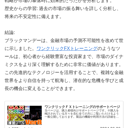
戦略が市場の暴落時に効果的だったかを分析します。
歴史からの学習: 過去の市場の振る舞いを詳しく分析し、
将来の不安定性に備えます。
結論:
ブラックマンデーは、金融市場の予測不可能性を改めて世
に示しました。
ワンクリックFXトレーニング
のようなツ
ールは、初心者から経験豊富な投資家まで、市場のダイナ
ミクスをより深く理解するために非常に価値があります。
この先進的なテクノロジーを活用することで、複雑な金融
世界をより自信を持って航海し、潜在的な危機を学びと成
長の機会に変えることができます。
ワンクリックＦＸトレーニングのサポートページ
当ページは、購入者様向けサポートページです。※購入を
検討されている方々を含む全ての方にご覧いただけるよう
一般公開しております。製品の機能や利用方法の詳細をご
覧ください。また、ご不明な点がございましたら、お気軽
にお問い合わせ下さい。ワンクリッ...