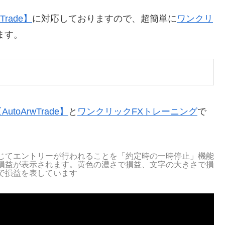
rade】
に対応しておりますので、超簡単に
ワンクリ
ます。
oArwTrade】
と
ワンクリックFXトレーニング
で
じてエントリーが行われることを「約定時の一時停止」機能
損益が表示されます。黄色の濃さで損益、文字の大きさで損
で損益を表しています