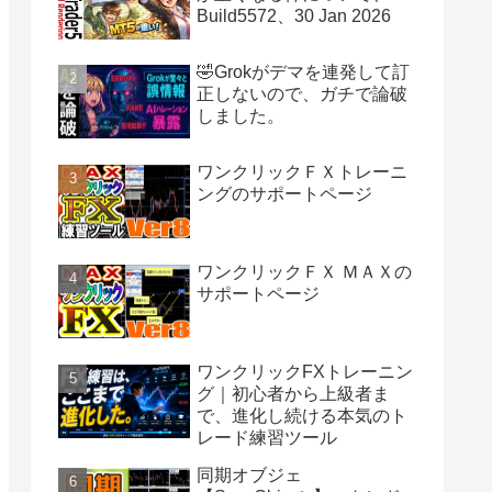
Build5572、30 Jan 2026
🤣Grokがデマを連発して訂
正しないので、ガチで論破
しました。
ワンクリックＦＸトレーニ
ングのサポートページ
ワンクリックＦＸ ＭＡＸの
サポートページ
ワンクリックFXトレーニン
グ｜初心者から上級者ま
で、進化し続ける本気のト
レード練習ツール
同期オブジェ