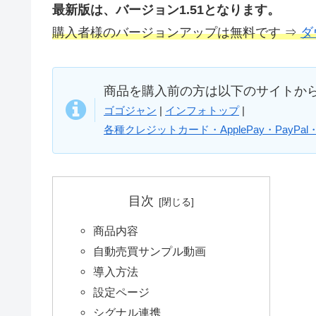
最新版は、バージョン1.51となります。
購入者様のバージョンアップは無料です ⇒
ダ
商品を購入前の方は以下のサイトか
ゴゴジャン
|
インフォトップ
|
各種クレジットカード・ApplePay・PayPa
目次
商品内容
自動売買サンプル動画
導入方法
設定ページ
シグナル連携