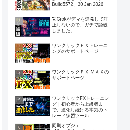
Build5572、30 Jan 2026
🤣Grokがデマを連発して訂
正しないので、ガチで論破
しました。
ワンクリックＦＸトレーニ
ングのサポートページ
ワンクリックＦＸ ＭＡＸの
サポートページ
ワンクリックFXトレーニン
グ｜初心者から上級者ま
で、進化し続ける本気のト
レード練習ツール
同期オブジェ