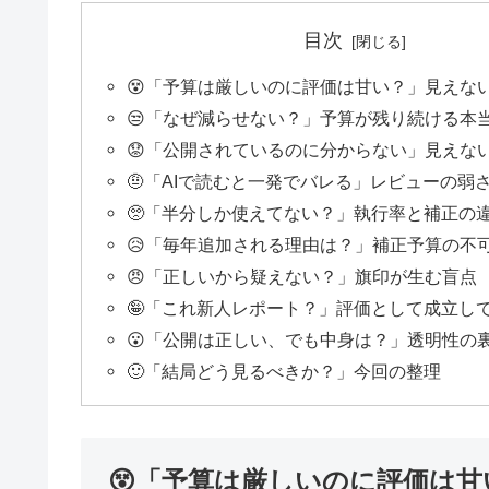
目次
😵「予算は厳しいのに評価は甘い？」見えな
😒「なぜ減らせない？」予算が残り続ける本
😟「公開されているのに分からない」見えな
🤨「AIで読むと一発でバレる」レビューの弱
🥺「半分しか使えてない？」執行率と補正の
😥「毎年追加される理由は？」補正予算の不
😠「正しいから疑えない？」旗印が生む盲点
🤪「これ新人レポート？」評価として成立し
😮「公開は正しい、でも中身は？」透明性の
🙂「結局どう見るべきか？」今回の整理
😵「予算は厳しいのに評価は