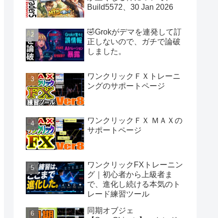
Build5572、30 Jan 2026
🤣Grokがデマを連発して訂
正しないので、ガチで論破
しました。
ワンクリックＦＸトレーニ
ングのサポートページ
ワンクリックＦＸ ＭＡＸの
サポートページ
ワンクリックFXトレーニン
グ｜初心者から上級者ま
で、進化し続ける本気のト
レード練習ツール
同期オブジェ