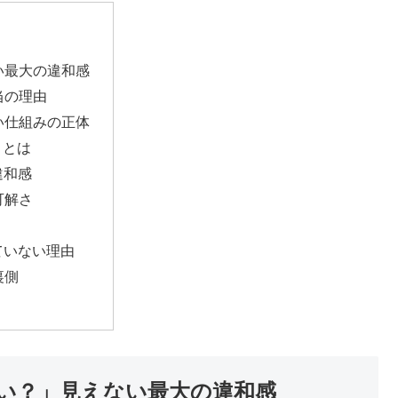
い最大の違和感
当の理由
い仕組みの正体
さとは
違和感
可解さ
ていない理由
裏側
甘い？」見えない最大の違和感