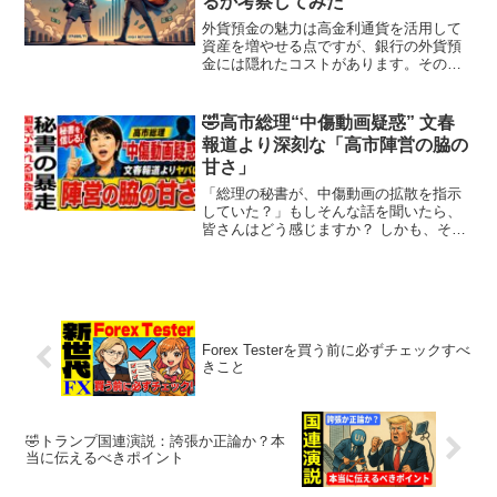
るか考察してみた
外貨預金の魅力は高金利通貨を活用して
資産を増やせる点ですが、銀行の外貨預
金には隠れたコストがあります。その一
つがスプレッドの広さです。これを考え
ると、低スプレッドが特徴のFXで外貨預
金のような運用ができないかと考えるの
🤣高市総理“中傷動画疑惑” 文春
は自然な流れですよね。...
報道より深刻な「高市陣営の脇の
甘さ」
「総理の秘書が、中傷動画の拡散を指示
していた？」もしそんな話を聞いたら、
皆さんはどう感じますか？ しかも、その
証拠として67通ものメッセージやウェブ
会議記録が報じられ、国会では「秘書を
信じる」という答弁が延々と繰り返され
ている。しかも厄介な...
Forex Testerを買う前に必ずチェックすべ
きこと
🤣トランプ国連演説：誇張か正論か？本
当に伝えるべきポイント