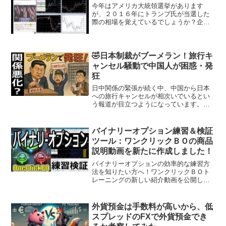
今年はアメリカ大統領選挙があります
が、２０１６年にトランプ氏が当選した
際の相場を覚えているでしょうか？企画
として、ワンクリックＦＸトレーニング
ＭＡＸで、２０１６年１１月８日（日本
は９日）の相場を再現させてみました。
同様のことが以下のプロダク...
🤣日本制裁がブーメラン！旅行キ
ャンセル騒動で中国人が困惑・発
狂
日中関係の緊張が続く中、中国から日本
への旅行キャンセルが相次いでいるとい
う報道が目立つようになっています。テ
レビやネットのニュースでは「旅行者が
不安を感じて自主的にキャンセルした」
といった表現が繰り返されますが、本当
バイナリーオプション練習＆検証
にそうなのでしょうか。数...
ツール：ワンクリックＢＯの商品
説明動画を新たに作成しました！
バイナリーオプションの効率的な練習方
法を知りたい方へ！ワンクリックＢＯト
レーニングの新しい紹介動画を公開しま
した！この動画では、 リアルな環境での
トレード練習 や シグナルツール連携の活
用法 など、ワンクリックＢＯトレーニン
外貨預金は手数料が高いから、低
グの強みをナレー...
スプレッドのFXで外貨預金でき