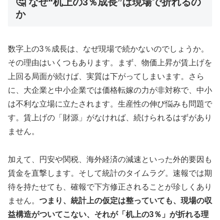
🤔 なぜ“机上の3％成長”は現場で折れるの
か
数字上の3％成長は、なぜ現場で続かないのでしょうか。
その理由はいくつもあります。まず、物価上昇が賃上げを
上回る局面が続けば、実質は下がってしまいます。さら
に、大企業と中小企業では価格転嫁の力が非対称で、中小
は不利な立場に立たされます。生産性の伸び悩みも問題で
す。賃上げの「財源」がなければ、続けられるはずがあり
ません。
加えて、円安や関税、海外経済の減速といった外的要因も
賃金を直撃します。そして統計のタイムラグ。速報では期
待を持たせても、確報で下方修正されることが珍しくあり
ません。
つまり、統計上の仮定は整っていても、現場の収
益構造がついてこない、それが「机上の3％」が折れる理