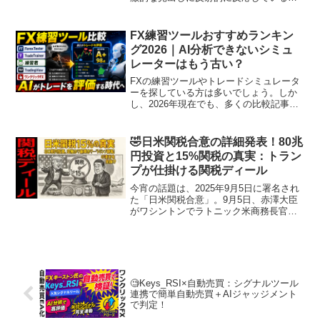
けなのか。強い単語が並ぶほど、不安や
怒りは一瞬で広がります。しかし、その
勢いのまま共有してしまう前に、立ち止
FX練習ツールおすすめランキン
まるべきではないでしょう...
グ2026｜AI分析できないシミュ
レーターはもう古い？
FXの練習ツールやトレードシミュレータ
ーを探している方は多いでしょう。しか
し、2026年現在でも、多くの比較記事
は、 過去チャートが再生できる 早送りで
きる 一時停止できる 注文できるといっ
た、数年前から変わらない基準で比較さ
🤣日米関税合意の詳細発表！80兆
れています。確...
円投資と15%関税の真実：トラン
プが仕掛ける関税ディール
今宵の話題は、2025年9月5日に署名され
た「日米関税合意」。9月5日、赤澤大臣
がワシントンでラトニック米商務長官と
投資に関する覚書に署名し、9月10日頃に
その詳細が公表されました。SNSでは
「日本の外交的勝利」だとか「不平等条
約の再来」だ...
🧐Keys_RSI×自動売買：シグナルツール
連携で簡単自動売買＋AIジャッジメント
で判定！