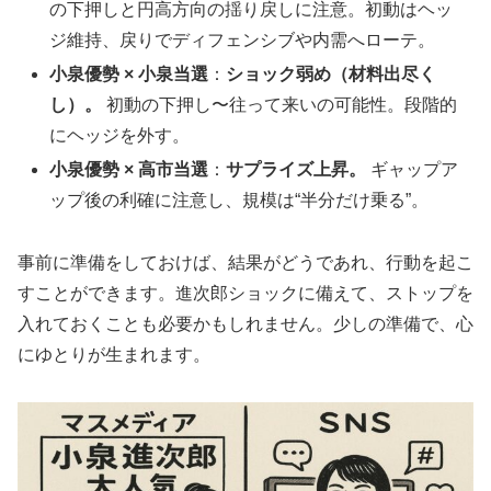
の下押しと円高方向の揺り戻しに注意。初動はヘッ
ジ維持、戻りでディフェンシブや内需へローテ。
小泉優勢 × 小泉当選
：
ショック弱め（材料出尽く
し）。
初動の下押し〜往って来いの可能性。段階的
にヘッジを外す。
小泉優勢 × 高市当選
：
サプライズ上昇。
ギャップア
ップ後の利確に注意し、規模は“半分だけ乗る”。
事前に準備をしておけば、結果がどうであれ、行動を起こ
すことができます。進次郎ショックに備えて、ストップを
入れておくことも必要かもしれません。少しの準備で、心
にゆとりが生まれます。