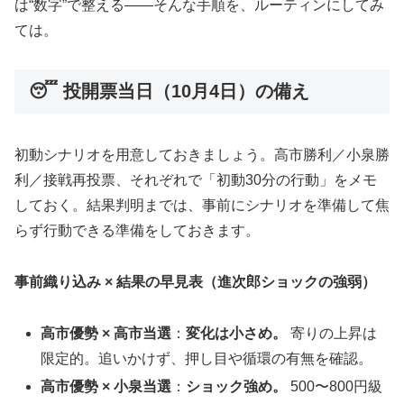
は“数字”で整える——そんな手順を、ルーティンにしてみ
ては。
😴 投開票当日（10月4日）の備え
初動シナリオを用意しておきましょう。高市勝利／小泉勝
利／接戦再投票、それぞれで「初動30分の行動」をメモ
しておく。結果判明までは、事前にシナリオを準備して焦
らず行動できる準備をしておきます。
事前織り込み × 結果の早見表（進次郎ショックの強弱）
高市優勢 × 高市当選
：
変化は小さめ。
寄りの上昇は
限定的。追いかけず、押し目や循環の有無を確認。
高市優勢 × 小泉当選
：
ショック強め。
500〜800円級