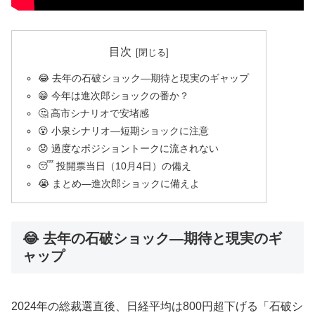
目次
😂 去年の石破ショック—期待と現実のギャップ
😁 今年は進次郎ショックの番か？
🤔 高市シナリオで安堵感
😵 小泉シナリオ—短期ショックに注意
😟 過度なポジショントークに流されない
😴 投開票当日（10月4日）の備え
😭 まとめ—進次郎ショックに備えよ
😂 去年の石破ショック—期待と現実のギ
ャップ
2024年の総裁選直後、日経平均は800円超下げる「石破シ