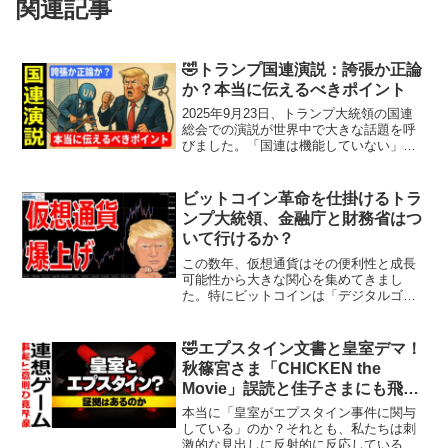
関連記事
🤣トランプ国連演説：誇張か正論
か？本当に伝えるべきポイント
2025年9月23日、トランプ大統領の国連
総会での演説が世界中で大きな話題を呼
びました。「国連は機能していない」
「気候変動は詐欺だ」といった過激な発
言が飛び出し、拍手とブーイングが入り
混じるような反応。SNSでも「真実の爆
ビットコイン革命を仕掛けるトラ
弾だ」と喝采する声...
ンプ大統領、金融庁と財務省はつ
いて行けるか？
この数年、仮想通貨はその便利性と成長
可能性から大きな関心を集めてきまし
た。特にビットコインは「デジタルゴー
ルド」とも呼ばれ、財産の保全手段や投
機対象としての地位を確立しつつありま
す。しかし、その一方で、レギュレーシ
🤣エプスタイン文書と皇室デマ！
ョン問題や市場の成熟性とい...
秋篠宮さま「CHICKEN the
Movie」誤読と佳子さまにも飛び
火した笹川氏との関係
本当に「皇室がエプスタイン事件に関与
している」のか？それとも、私たちは刺
激的な見出しに反射的に反応しているだ