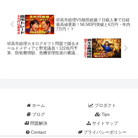
言、日韓基本条約という政治的取引、そ
して退任後に悲劇的な...
🤣高市総理VS植田総裁？日銀人事で日経
最高値更新！58,583円突破と6万円・年内
7万円！？
🤣高市総理カタログギフト問題で踊るオ
ールドメディアと野党議員！122兆円予
算、防衛費増額、危機管理投資の審議は
十分なのか？
ホーム
プロダクト
ブログ
Tips
問題解決
サイトマップ
Contact
プライバシーポリシー