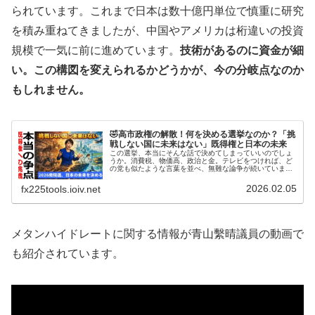
られています。これまで日本は数十億円単位で慎重に研究
を積み重ねてきましたが、中国やアメリカは桁違いの投資
規模で一気に前に進めています。
技術があるのに資金が細
い。この構図を変えられるかどうかが、今の分岐点なのか
もしれません。
🤣高市政権の解散！何を決める選挙なのか？「挑
戦しない国に未来はない」既得権と日本の未来
この選挙、本当にそんな話で決めてしまっていいのでしょ
うか。消費税、物価高、政治と金。テレビをつければ、ど
の党も似たような言葉を並べ、無難な論争が続いていま
す。しかしその間にも、世界は容赦なく動き、日本の立場
は確実に揺さぶられています。高市総...
2026.02.05
fx225tools.ioiv.net
メタンハイドレートに関する情報が青山繫晴議員の動画で
も紹介されています。