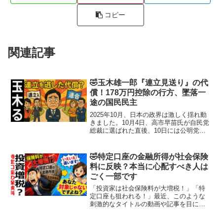
コピー
関連記事
🤣玉木雄一郎『連立見送り』の代
償！178万円控除の行方、墜落一
途の国民民主
2025年10月、日本の政界は激しく揺れ動
きました。10月4日、高市早苗氏が自民党
総裁に選ばれた直後、10日には公明党が
連立離脱。21日の臨時国会では、国民民
主党が与党入りを見送り、閣外協力に回
るという“まさか”の展開。結果的に維新が
🤣特定口座の金融所得が社会保険
連立に...
料に反映？本当に心配すべき人は
ごく一部です
「投資家は社会保険料が大増税！」「特
定口座も狙われる！」最近、このような
刺激的なタイトルの動画や記事を目にし
た人も多いのではないでしょうか。こう
した内容を見ると、「自分も保険料が大