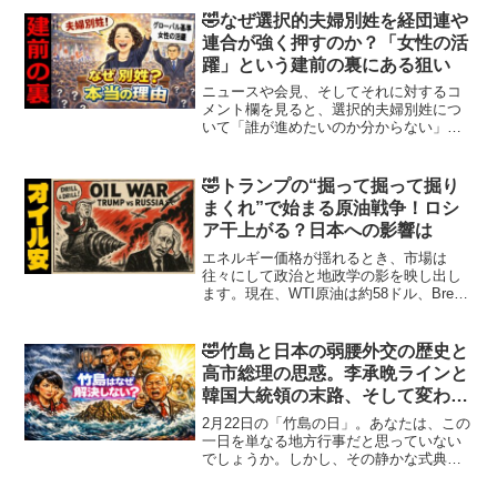
きく上がるのでは？」と不安になってし
🤣なぜ選択的夫婦別姓を経団連や
まいますよね。ですが、一...
連合が強く押すのか？「女性の活
躍」という建前の裏にある狙い
ニュースや会見、そしてそれに対するコ
メント欄を見ると、選択的夫婦別姓につ
いて「誰が進めたいのか分からない」
「誰が得なのか」「多額の税金を使って
までやる理由が見えない」といった声が
多く並びます。制度の是非以前に、動機
🤣トランプの“掘って掘って掘り
そのものが見えにくいことへ...
まくれ”で始まる原油戦争！ロシ
ア干上がる？日本への影響は
エネルギー価格が揺れるとき、市場は
往々にして政治と地政学の影を映し出し
ます。現在、WTI原油は約58ドル、Brent
原油は約62ドルと年初から大幅に下落し
ており、この水準が世界経済と為替市場
に強い影響を与えています。いま原油は
🤣竹島と日本の弱腰外交の歴史と
供給過剰観測と...
高市総理の思惑。李承晩ラインと
韓国大統領の末路、そして変わる
若者意識
2月22日の「竹島の日」。あなたは、この
一日を単なる地方行事だと思っていない
でしょうか。しかし、その静かな式典の
背後には、戦後直後の武力衝突、日本漁
船の大量拿捕、李承晩ラインの一方的宣