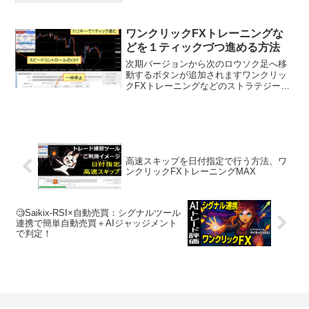
れないをご覧ください。まず、MT4のナ
ビゲーターの口座で右クリック＝＞デモ
口座の申請をクリッ...
ワンクリックFXトレーニングな
どを１ティックづつ進める方法
次期バージョンから次のロウソク足へ移
動するボタンが追加されますワンクリッ
クFXトレーニングなどのストラテジーテ
スターで動作させるツールを使用する
際、１ティックづつ動かす方法がありま
す。１．ストラテジーテスターの一時停
止ボタンで動きを止めます...
高速スキップを日付指定で行う方法、ワ
ンクリックFXトレーニングMAX
🧐Saikix-RSI×自動売買：シグナルツール
連携で簡単自動売買＋AIジャッジメント
で判定！