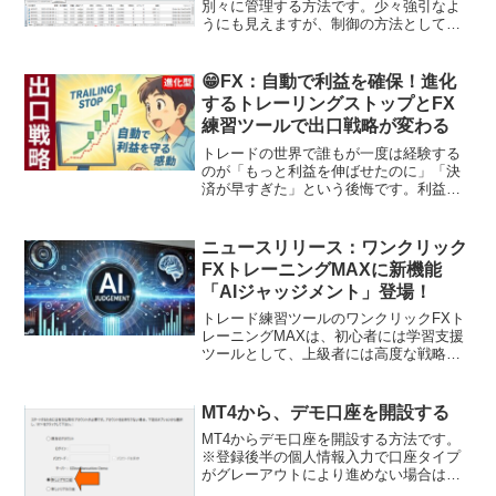
別々に管理する方法です。少々強引なよ
うにも見えますが、制御の方法として
は、マジックナンバーで分かるMT4/5の
標準的な機能で行います。例えば以下の
画像のようにUSDJPYのチャートを３つ
😁FX：自動で利益を確保！進化
開き、左から順番にマ...
するトレーリングストップとFX
練習ツールで出口戦略が変わる
トレードの世界で誰もが一度は経験する
のが「もっと利益を伸ばせたのに」「決
済が早すぎた」という後悔です。利益を
守りながら相場の伸びに乗りたい――そ
んな願いを叶えてくれる仕組みが「トレ
ーリングストップ」です。ところが意外
ニュースリリース：ワンクリック
なことに、トレードパネル...
FXトレーニングMAXに新機能
「AIジャッジメント」登場！
トレード練習ツールのワンクリックFXト
レーニングMAXは、初心者には学習支援
ツールとして、上級者には高度な戦略構
築の手段として活用できる新機能「AIジ
ャッジメント」の提供を開始しました。
この革新的な機能により、トレード結果
MT4から、デモ口座を開設する
の分析や改善点がこ...
MT4からデモ口座を開設する方法です。
※登録後半の個人情報入力で口座タイプ
がグレーアウトにより進めない場合は、
MT4のデモ口座がグレーになっていて作