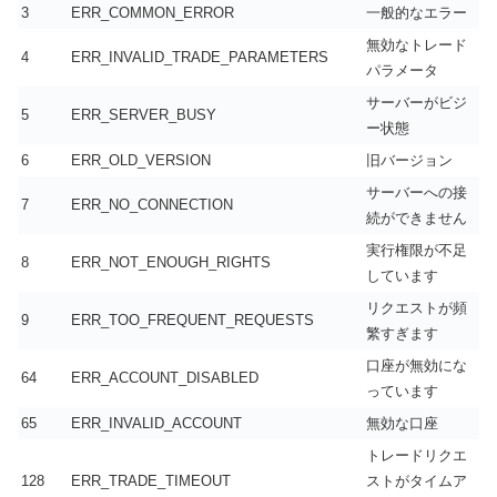
3
ERR_COMMON_ERROR
一般的なエラー
無効なトレード
4
ERR_INVALID_TRADE_PARAMETERS
パラメータ
サーバーがビジ
5
ERR_SERVER_BUSY
ー状態
6
ERR_OLD_VERSION
旧バージョン
サーバーへの接
7
ERR_NO_CONNECTION
続ができません
実行権限が不足
8
ERR_NOT_ENOUGH_RIGHTS
しています
リクエストが頻
9
ERR_TOO_FREQUENT_REQUESTS
繁すぎます
口座が無効にな
64
ERR_ACCOUNT_DISABLED
っています
65
ERR_INVALID_ACCOUNT
無効な口座
トレードリクエ
128
ERR_TRADE_TIMEOUT
ストがタイムア