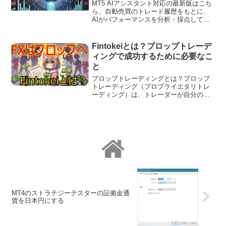
MT5 AIアシスタント対応の最新版はこち
ら、自動売買のトレード履歴をもとに、
AIがパフォーマンスを分析・採点してく
れるプロンプトを公開します。ChatGPT
最新版のGPT5にも対応しています。この
プロンプトを使えば、下記のような可視
Fintokeiとは？プロップトレーデ
化＋A...
ィングで成功するために必要なこ
と
プロップトレーディングとは？プロップ
トレーディング（プロプライエタリトレ
ーディング）は、トレーダーが自分の資
金ではなく、企業の資金を使って取引を
行い、その利益の一部を報酬として得る
スタイルのトレードです。Fintokeiのよう
なプロップトレ...
MT4のストラテジーテスターの証拠金通
貨を日本円にする