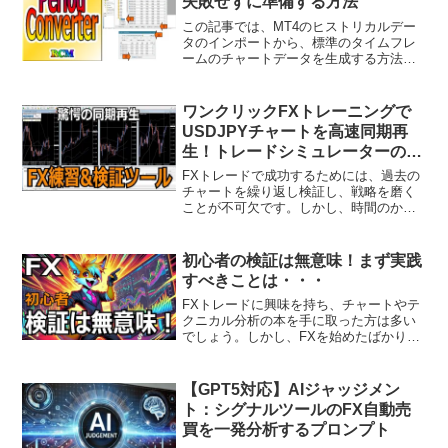
失敗せずに準備する方法
この記事では、MT4のヒストリカルデー
タのインポートから、標準のタイムフレ
ームのチャートデータを生成する方法を
紹介します。手順通りに進めることで、
正常に反映されないなどの問題がなくな
ると思われます。この手順では、
ワンクリックFXトレーニングで
PeriodConverte...
USDJPYチャートを高速同期再
生！トレードシミュレーターの実
力をチェック！
FXトレードで成功するためには、過去の
チャートを繰り返し検証し、戦略を磨く
ことが不可欠です。しかし、時間のかか
る検証作業を効率的に行うのは簡単では
ありません。そんな悩みを解消するため
に開発されたのが「ワンクリックFXトレ
初心者の検証は無意味！まず実践
ーニング」です。動画...
すべきことは・・・
FXトレードに興味を持ち、チャートやテ
クニカル分析の本を手に取った方は多い
でしょう。しかし、FXを始めたばかりの
初心者がいきなり検証やテクニカル分析
にこだわっても、その結果をどう解釈す
れば良いのか分からず、むしろ迷走して
【GPT5対応】AIジャッジメン
しまうことがあります...
ト：シグナルツールのFX自動売
買を一発分析するプロンプト