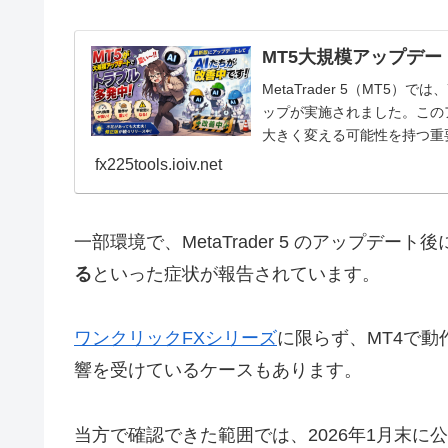
MT5大規模アップデー
MetaTrader 5（MT5
ップが実施されました。この
大きく変える可能性を持つ重
予定で...
fx225tools.ioiv.net
一部環境で、MetaTrader 5 のアップデート後
る
といった症状が報告されています。
ワンクリックFXシリーズ
に限らず、MT4で
響を受けているケースもあります。
当方で確認できた範囲では、2026年1月末に