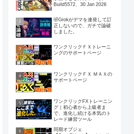
Build5572、30 Jan 2026
🤣Grokがデマを連発して訂
正しないので、ガチで論破
しました。
ワンクリックＦＸトレーニ
ングのサポートページ
ワンクリックＦＸ ＭＡＸの
サポートページ
ワンクリックFXトレーニン
グ｜初心者から上級者ま
で、進化し続ける本気のト
レード練習ツール
同期オブジェ