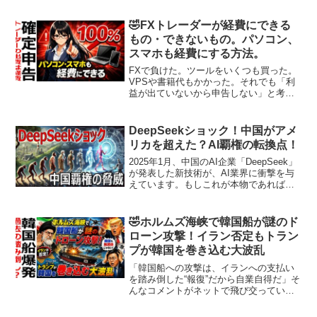
期総理」ともてはやされた男が、今や
「ステマ総理」と揶揄されるまでに転落
🤣FXトレーダーが経費にできる
しています。総裁選...
もの・できないもの。パソコン、
スマホも経費にする方法。
FXで負けた。ツールをいくつも買った。
VPSや書籍代もかかった。それでも「利
益が出ていないから申告しない」と考え
ていませんか？実は、経費として整理で
きるものを正しく把握していないだけ
で、税務上もったいない状態になってい
DeepSeekショック！中国がアメ
る可能性があります。本...
リカを超えた？AI覇権の転換点！
2025年1月、中国のAI企業「DeepSeek」
が発表した新技術が、AI業界に衝撃を与
えています。もしこれが本物であれば、
AI開発のコストと環境が劇的に変わり、
技術覇権の構図までも覆すかもしれませ
ん。これは単なる技術革新ではなく、世
🤣ホルムズ海峡で韓国船が謎のド
界経済...
ローン攻撃！イラン否定もトラン
プが韓国を巻き込む大波乱
「韓国船への攻撃は、イランへの支払い
を踏み倒した“報復”だから自業自得だ」そ
んなコメントがネットで飛び交っていま
す。本当にそうなのでしょうか？2026年5
月4日のホルムズ海峡、世界の石油輸送の