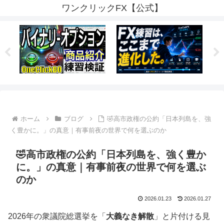
ワンクリックFX【公式】
ホーム
ブログ
🤣高市政権の公約「日本列島を、強
く豊かに。」の真意｜有事前夜の世界で何を選ぶのか
🤣高市政権の公約「日本列島を、強く豊か
に。」の真意｜有事前夜の世界で何を選ぶ
のか
2026.01.23
2026.01.27
2026年の衆議院総選挙を「
大義なき解散
」と片付ける見