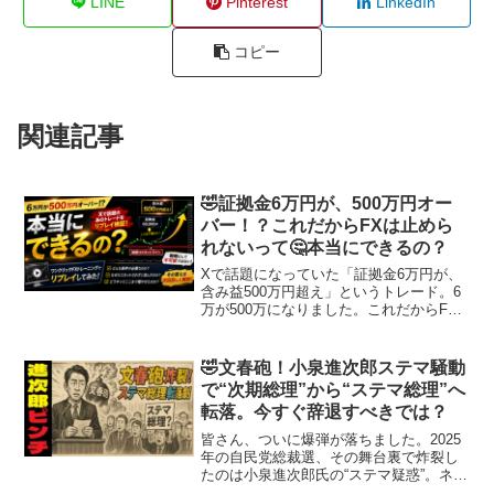
LINE
Pinterest
LinkedIn
コピー
関連記事
🤣証拠金6万円が、500万円オー
バー！？これだからFXは止めら
れないって🤔本当にできるの？
Xで話題になっていた「証拠金6万円が、
含み益500万円超え」というトレード。6
万が500万になりました。これだからFX
はやめられない
pic.twitter.com/mVvyMciYwv— 夜ドラ
(@yorudora_note) Febr...
🤣文春砲！小泉進次郎ステマ騒動
で“次期総理”から“ステマ総理”へ
転落。今すぐ辞退すべきでは？
皆さん、ついに爆弾が落ちました。2025
年の自民党総裁選、その舞台裏で炸裂し
たのは小泉進次郎氏の“ステマ疑惑”。ネッ
トもメディアも炎上状態で、かつて「次