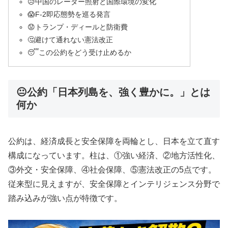
😥中国のレーダー照射と国際環境の変化
😱F-2即応態勢を巡る発言
😟トランプ・ディールと防衛費
🤔避けて通れない憲法改正
😴この公約をどう受け止めるか
😐公約「日本列島を、強く豊かに。」とは
何か
公約は、経済成長と安全保障を両輪とし、日本を立て直す
構成になっています。柱は、①強い経済、②地方活性化、
③外交・安全保障、④社会保障、⑤憲法改正の5点です。
従来型に見えますが、安全保障とインテリジェンス分野で
踏み込みが強い点が特徴です。