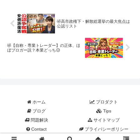
要所で、韓国海運大手HMMが運航する
HMMナム号...
🤣高市政権下・解散総選挙の最大焦点は
公認リスト
🤣【自称・専業トレーダー】の正体、ほ
ぼブロガー説？本業どっち😥
ホーム
プロダクト
ブログ
Tips
問題解決
サイトマップ
Contact
プライバシーポリシー