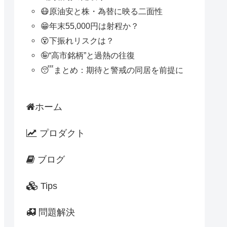
😷原油安と株・為替に映る二面性
😁年末55,000円は射程か？
😵下振れリスクは？
🤪“高市銘柄”と過熱の往復
😴まとめ：期待と警戒の同居を前提に
ホーム
プロダクト
ブログ
Tips
問題解決