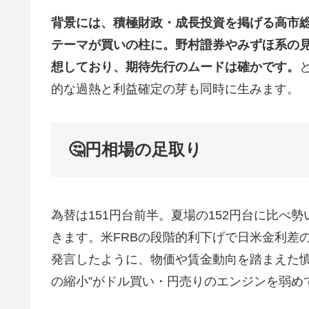
背景には、積極財政・成長投資を掲げる高市
テーマが買いの柱に。野村證券やみずほ系の見通
想しており、期待先行のムードは確かです。
的な過熱と利益確定の芽も同時に生みます。
🤔円相場の足取り
為替は151円台前半。夏場の152円台に比べ
きます。米FRBの段階的利下げで日米金利差
発言したように、物価や賃金動向を踏まえた慎
の縮小”がドル買い・円売りのエンジンを弱め