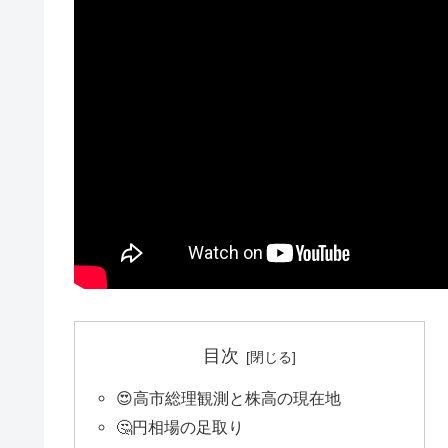
目次
😍高市総理観測と株高の現在地
🤔円相場の足取り