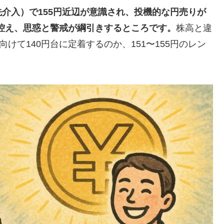
介入）で155円近辺が意識され、投機的な円売りが
も控え、思惑と警戒が綱引きするところです。
株高と違
けて140円台に定着するのか、151〜155円のレン