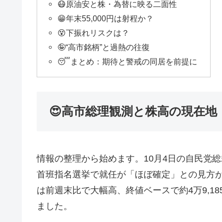
😷原油安と株・為替に映る二面性
😁年末55,000円は射程か？
😵下振れリスクは？
🤪“高市銘柄”と過熱の往復
😴まとめ：期待と警戒の同居を前提に
😍高市総理観測と株高の現在地
情報の整理から始めます。10月4日の自民党総
首班指名選挙で就任が「ほぼ確定」との見方
は前週末比で大幅高、終値ベースで約4万9,18
ました。