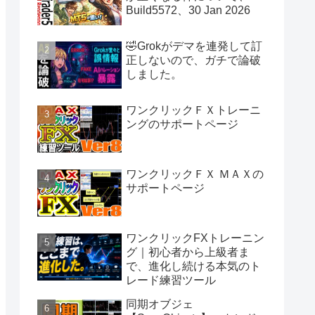
Build5572、30 Jan 2026
🤣Grokがデマを連発して訂
正しないので、ガチで論破
しました。
ワンクリックＦＸトレーニ
ングのサポートページ
ワンクリックＦＸ ＭＡＸの
サポートページ
ワンクリックFXトレーニン
グ｜初心者から上級者ま
で、進化し続ける本気のト
レード練習ツール
同期オブジェ