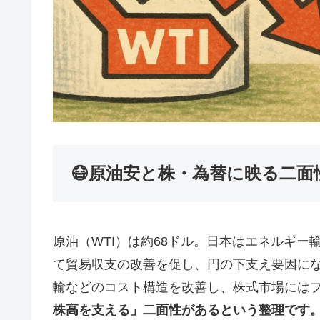
😷原油安と株・為替に映る二面
原油（WTI）は約68ドル。日本はエネルギ
て貿易収支の改善を促し、円の下支え要因に
輸などのコスト構造を改善し、株式市場には
株高を支える」二面性があるという整理です