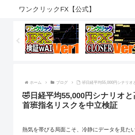
ワンクリックFX【公式】
ホーム
ブログ
🤣日経平均55,000円シ
🤣日経平均55,000円シナリ
首班指名リスクを中立検証
熱気を帯びる局面こそ、冷静にデータを見た