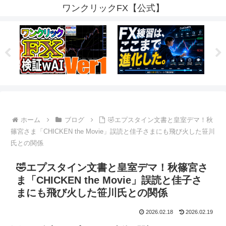
ワンクリックFX【公式】
ホーム
ブログ
🤣エプスタイン文書と皇室デマ！秋
篠宮さま「CHICKEN the Movie」誤読と佳子さまにも飛び火した笹川
氏との関係
🤣エプスタイン文書と皇室デマ！秋篠宮さ
ま「CHICKEN the Movie」誤読と佳子さ
まにも飛び火した笹川氏との関係
2026.02.18
2026.02.19