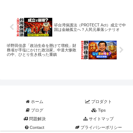
さ、実績に裏打ちされた落ち着き、わか
りやすい言葉の工夫、そして読み上げに
終始する姿。演説のスタイ...
🤣台湾保護法（PROTECT Act）成立で中
国は金融孤立へ？人民元暴落シナリオ
🤣野田佳彦「政治生命を懸けて増税」財
務省が手塩にかけた政治家。中道大惨敗
の中、ひとり生き残った重鎮
ホーム
プロダクト
ブログ
Tips
問題解決
サイトマップ
Contact
プライバシーポリシー