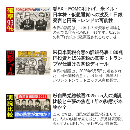
ドル円は1円円安に動くと言われていま
す。単純にかけ算すれば、80兆円＝80円
🤣FX：FOMC利下げ、米ドル・
の円...
日本株・仮想通貨への波及！日銀
発言と円高トレンドの可能性
今夜の話題は、世界中の投資家が固唾を
のんで見守るFOMC利下げです。0.25％
の利下げがほぼ確実視されるなか、株式
市場は期待に揺れ、為替市場は円高シナ
リオを探り、仮想通貨までもが熱を帯び
ています。期待と不安が交錯するこの瞬
🤣日米関税合意の詳細発表！80兆
間、私たちはどんな...
円投資と15%関税の真実：トラン
プが仕掛ける関税ディール
今宵の話題は、2025年9月5日に署名され
た「日米関税合意」。9月5日、赤澤大臣
がワシントンでラトニック米商務長官と
投資に関する覚書に署名し、9月10日頃に
その詳細が公表されました。SNSでは
「日本の外交的勝利」だとか「不平等条
🤣自民党総裁選2025：5人の演説
約の再来」だ...
比較と主張の焦点！誰の熱意が本
物か？
こんにちは。自民党総裁選が始まりまし
た。5人の候補が立ち並び、所見発表演説
会が行われました。それぞれが自民党の
未来を語った一日。若さあふれる力強