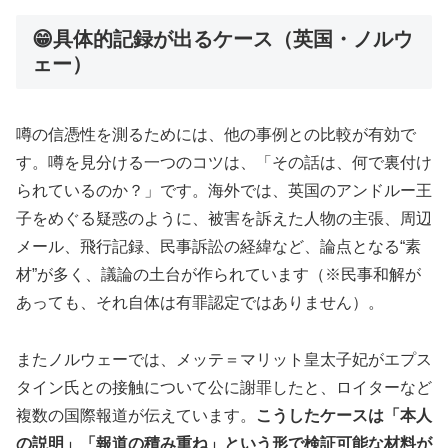
😁具体的記録が出るケース（英国・ノルウ
ェー）
噂の信憑性を測るためには、他の事例との比較が有効で
す。噂を見分ける一つのコツは、「その話は、何で裏付け
られているのか？」です。海外では、英国のアンドルー王
子をめぐる疑惑のように、被害を訴えた人物の主張、周辺
メール、飛行記録、民事訴訟の経緯など、論点となる“素
材”が多く、議論の土台が作られています（※民事和解が
あっても、それ自体は有罪認定ではありません）。
またノルウェーでは、メッテ＝マリット皇太子妃がエプス
タイン氏との接触について公に謝罪したと、ロイターなど
複数の国際報道が伝えています。
こうしたケースは「本人
の説明」「報道の積み重ね」という形で検証可能な材料が