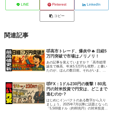
LINE
Pinterest
LinkedIn
コピー
関連記事
🤣高市トレード、爆炎中🔥 日経5
万円突破で市場はノリノリ！
あの記事を覚えていますか？「高市総理
誕生で株高、年末5.5万円も視野」と書い
たのが、ほんの数日前。それがいま、現
実になりつつあります。ついに日経平均
は5万円を突破しました📈当時のシナリオ
を読んで動いた方は、きっと今ごろ“高市
🤣FX：1ドル230円の衝撃！80兆
トレード”の恩恵...
円の対米投資で円安は、どこまで
進むのか？
はじめにインパクトのある数字から入り
ましょう。2025年7月以降に話題となった
「5,500億ドル（約80兆円）の対米投資合
意」。経験則では1兆円がドルに替わると