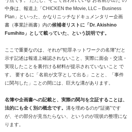
う点です。 ただし、そこで言われている“お名前が出た”の
中身は、報道上「CHICKEN the Movie, LLC – Business
Plan」といった、かなりニッチなドキュメンタリー企画
書（事業計画書）内の
候補者リストに「Dr. Akishino
Fumihito」として載っていた、という説明です。
ここで重要なのは、それが“犯罪ネットワークの名簿”だと
示す記述は報道上確認されないこと、実際に面会・交流・
実現したことを裏付ける材料が提示されていないこと で
す。 要するに「名前が文字として出る」ことと、「事件
に関与した」ことの間には、巨大な溝があります。
名簿や企画書への記載と、実際の関与を立証することは、
法的にも全く別の概念です。
溝を埋めるのが“証拠”です
が、その部分が見当たらない、というのが現状の整理にな
ります。