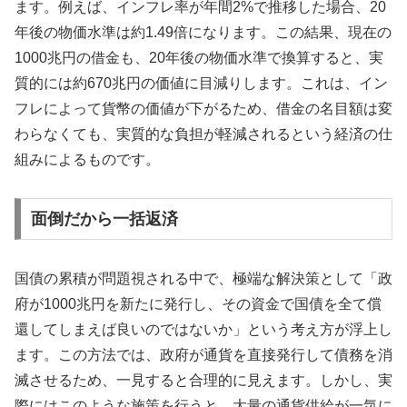
ます。例えば、インフレ率が年間2%で推移した場合、20
年後の物価水準は約1.49倍になります。この結果、現在の
1000兆円の借金も、20年後の物価水準で換算すると、実
質的には約670兆円の価値に目減りします。これは、イン
フレによって貨幣の価値が下がるため、借金の名目額は変
わらなくても、実質的な負担が軽減されるという経済の仕
組みによるものです。
面倒だから一括返済
国債の累積が問題視される中で、極端な解決策として「政
府が1000兆円を新たに発行し、その資金で国債を全て償
還してしまえば良いのではないか」という考え方が浮上し
ます。この方法では、政府が通貨を直接発行して債務を消
滅させるため、一見すると合理的に見えます。しかし、実
際にはこのような施策を行うと、大量の通貨供給が一気に