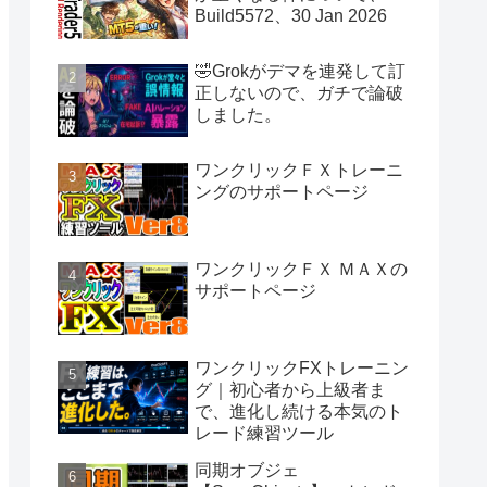
Build5572、30 Jan 2026
🤣Grokがデマを連発して訂
正しないので、ガチで論破
しました。
ワンクリックＦＸトレーニ
ングのサポートページ
ワンクリックＦＸ ＭＡＸの
サポートページ
ワンクリックFXトレーニン
グ｜初心者から上級者ま
で、進化し続ける本気のト
レード練習ツール
同期オブジェ