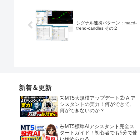
シグナル連携パターン：macd-
trend-candles その２
新着＆更新
🤣MT5大規模アップデート② AIア
シスタントの実力！何ができて、
何ができないのか？
🤣MT5標準AIアシスタント完全ス
タートガイド！初心者でも5分で使
い始められる