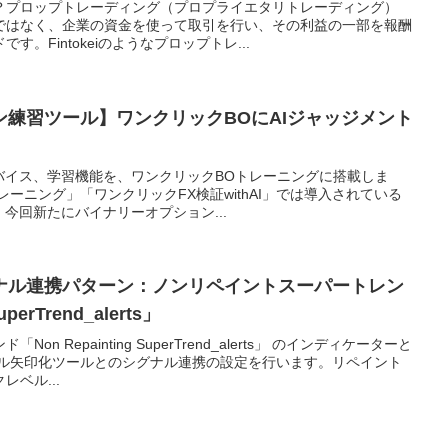
？プロップトレーディング（プロプライエタリトレーディング）
ではなく、企業の資金を使って取引を行い、その利益の一部を報酬
。Fintokeiのようなプロップトレ...
練習ツール】ワンクリックBOにAIジャッジメント
バイス、学習機能を、ワンクリックBOトレーニングに搭載しま
ーニング」「ワンクリックFX検証withAI」では導入されている
今回新たにバイナリーオプション...
ナル連携パターン：ノンリペイントスーパートレン
uperTrend_alerts」
n Repainting SuperTrend_alerts」 のインディケーターと
ナル矢印化ツールとのシグナル連携の設定を行います。リペイント
ベル...