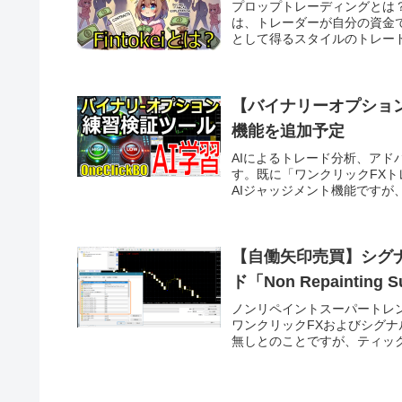
プロップトレーディングとは
は、トレーダーが自分の資金
として得るスタイルのトレードです
【バイナリーオプション
機能を追加予定
AIによるトレード分析、アド
す。既に「ワンクリックFXトレ
AIジャッジメント機能ですが、
【自働矢印売買】シグ
ド「Non Repainting S
ノンリペイントスーパートレンド「No
ワンクリックFXおよびシグ
無しとのことですが、ティックレ