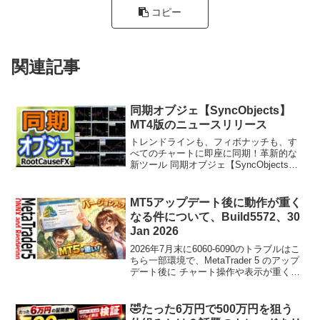
コピー
関連記事
同期オブジェ【SyncObjects】
MT4版のニュースリリース
トレンドラインも、フィボナッチも、す
べてのチャートに即座に同期！革新的な
新ツール 同期オブジェ【SyncObjects】
が登場しました！同期オブジェ
【SyncObjects】 は、MT4チャートに描
画されたトレンドラインや水平線、テキ
MT5アップデート後に動作が重く
スト...
なる件について、Build5572、30
Jan 2026
2026年7月末に6060-6090のトラブルはこ
ちら一部環境で、MetaTrader 5 のアップ
デート後に チャート操作や表示が重くな
る／CPU負荷が上がるといった症状が報
告されています。ワンクリックFXシリー
ズに限らず、MT4で動作す...
🤣たった6万円で500万円を狙う