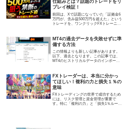
仕組みとは？話題のトレードをリ
プレイ検証！
前回は、Xで話題になっていた「証拠金6
万円が、含み益500万円を超えた」という
トレードを、ワンクリックFXトレーニン
グでリプレイ再現した動画をご紹介しま
した。「本当にこんなことができる
の？」そう思われた方も多いのではない
MT4の過去データを失敗せずに準
でしょうか。今回は、...
備する方法
この情報よりも新しい記事があります。
以下、過去となります。この記事では、
MT4のヒストリカルデータのインポート
から、標準のタイムフレームのチャート
データを生成する方法を紹介します。手
順通りに進めることで、正常に反映され
FXトレーダーは、本当に分かっ
ないなどの問題がなくな...
てほしい！複利の力と損失１％の
意味
FXトレーディングの世界で成功するため
には、リスク管理と資金管理が重要で
す。特に「複利の力」と「損失1％ルー
ル」は、多くのプロトレーダーが実践し
ている基本的な戦略です。このブログ記
事では、これらの概念がなぜ重要で、ど
のように実践すべきかを詳...