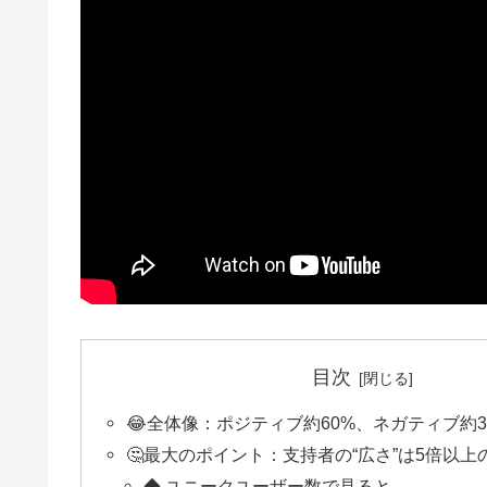
目次
😂全体像：ポジティブ約60%、ネガティブ約3
🤔最大のポイント：支持者の“広さ”は5倍以上
◆ ユニークユーザー数で見ると