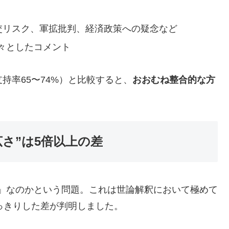
外交リスク、軍拡批判、経済政策への疑念など
々としたコメント
持率65〜74%）と比較すると、
おおむね整合的な方
広さ”は5倍以上の差
投稿」なのかという問題。これは世論解釈において極めて
はっきりした差が判明しました。