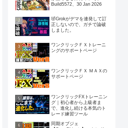
Build5572、30 Jan 2026
🤣Grokがデマを連発して訂
正しないので、ガチで論破
しました。
ワンクリックＦＸトレーニ
ングのサポートページ
ワンクリックＦＸ ＭＡＸの
サポートページ
ワンクリックFXトレーニン
グ｜初心者から上級者ま
で、進化し続ける本気のト
レード練習ツール
同期オブジェ