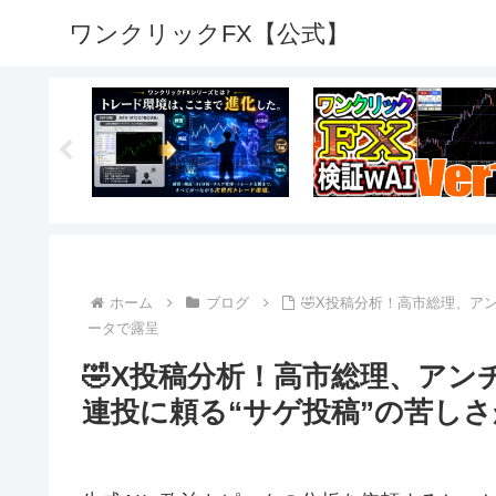
ワンクリックFX【公式】
ホーム
ブログ
🤣X投稿分析！高市総理、ア
ータで露呈
🤣X投稿分析！高市総理、アン
連投に頼る“サゲ投稿”の苦し