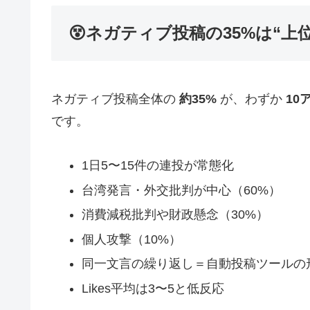
😵ネガティブ投稿の35%は“上
ネガティブ投稿全体の
約35%
が、わずか
10
です。
1日5〜15件の連投が常態化
台湾発言・外交批判が中心（60%）
消費減税批判や財政懸念（30%）
個人攻撃（10%）
同一文言の繰り返し＝自動投稿ツールの
Likes平均は3〜5と低反応