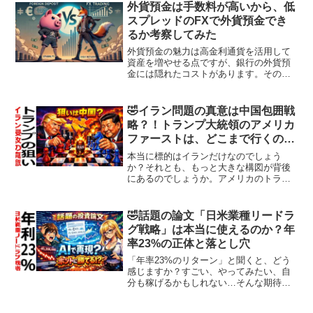
に本気だから。」そのような言葉で、周
外貨預金は手数料が高いから、低
囲に協力をお願いして...
スプレッドのFXで外貨預金でき
るか考察してみた
外貨預金の魅力は高金利通貨を活用して
資産を増やせる点ですが、銀行の外貨預
金には隠れたコストがあります。その一
つがスプレッドの広さです。これを考え
ると、低スプレッドが特徴のFXで外貨預
金のような運用ができないかと考えるの
🤣イラン問題の真意は中国包囲戦
は自然な流れですよね。...
略？！トランプ大統領のアメリカ
ファーストは、どこまで行くの
か？
本当に標的はイランだけなのでしょう
か？それとも、もっと大きな構図が背後
にあるのでしょうか。アメリカのトラン
プ政権は、2026年2月28日、イスラエル
と共同でイランに対する大規模空爆を実
施しました。標的は軍事施設、核関連拠
🤣話題の論文「日米業種リードラ
点、そして指導部中枢...
グ戦略」は本当に使えるのか？年
率23%の正体と落とし穴
「年率23%のリターン」と聞くと、どう
感じますか？すごい、やってみたい、自
分も稼げるかもしれない…そんな期待が
膨らむかもしれません。実際に大阪公立
大学の研究グループによって、日本とア