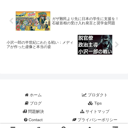
メリカの時差を利用した投資戦略「日米
業種リードラグ戦略」が...
ガザ難民より先に日本の学生に支援を！
石破首相の受け入れ発言と奨学金問題
小沢一郎の半世紀にわたる戦い：メディ
アが作った虚像と本当の姿
ホーム
プロダクト
ブログ
Tips
問題解決
サイトマップ
Contact
プライバシーポリシー