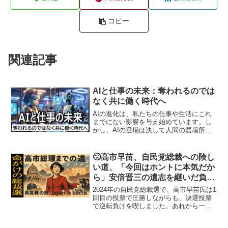
コピー
関連記事
AIと仕事の未来：奪われるのでは
なく共に働く時代へ
AIの進化は、私たちの仕事や生活にこれ
までにない影響を与え始めています。し
かし、AIの登場は決して人間の居場所を
奪う脅威ではありません。それはむし
ろ、これまで当たり前だと思っていた働
き方や価値観を見直し、より柔軟で創造
🙁高市早苗、自民党総裁への険し
的な労働スタイルを模索...
い道、「今回はホントに本気だか
ら」安倍晋三の遺志を継いだ負け
られない戦いの記録
2024年の自民党総裁選で、高市早苗氏は1
回目の投票で圧勝しながらも、決選投票
で逆転負けを喫しました。あれから一
年。石破茂氏の退陣を受け、三度目の総
裁選が動き出します。「今回は、ホント