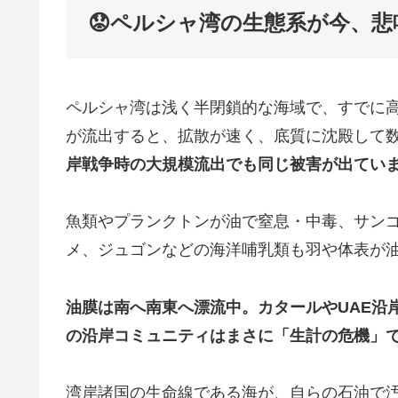
😟ペルシャ湾の生態系が今、
ペルシャ湾は浅く半閉鎖的な海域で、すでに
が流出すると、拡散が速く、底質に沈殿して
岸戦争時の大規模流出でも同じ被害が出てい
魚類やプランクトンが油で窒息・中毒、サン
メ、ジュゴンなどの海洋哺乳類も羽や体表が
油膜は南へ南東へ漂流中。カタールやUAE沿
の沿岸コミュニティはまさに「生計の危機」
湾岸諸国の生命線である海が、自らの石油で