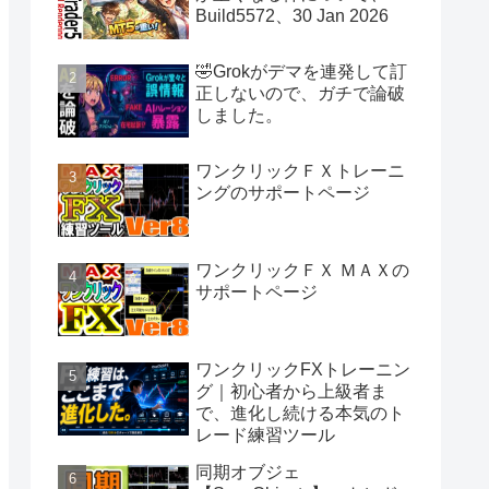
Build5572、30 Jan 2026
🤣Grokがデマを連発して訂
正しないので、ガチで論破
しました。
ワンクリックＦＸトレーニ
ングのサポートページ
ワンクリックＦＸ ＭＡＸの
サポートページ
ワンクリックFXトレーニン
グ｜初心者から上級者ま
で、進化し続ける本気のト
レード練習ツール
同期オブジェ