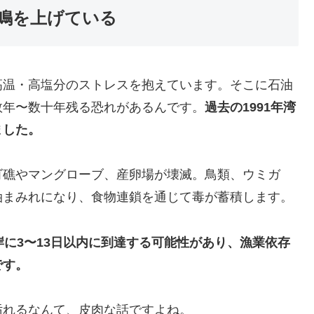
悲鳴を上げている
高温・高塩分のストレスを抱えています。そこに石油
数年〜数十年残る恐れがあるんです。
過去の1991年湾
ました。
ゴ礁やマングローブ、産卵場が壊滅。鳥類、ウミガ
油まみれになり、食物連鎖を通じて毒が蓄積します。
岸に3〜13日以内に到達する可能性があり、漁業依存
です。
汚れるなんて、皮肉な話ですよね。