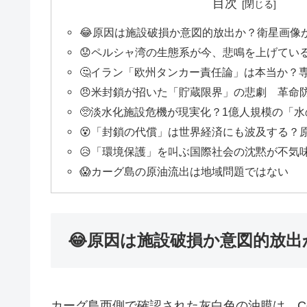
目次
😂原因は施設破損か意図的放出か？衛星画像
😟ペルシャ湾の生態系が今、悲鳴を上げてい
🤔イラン「欧州タンカー責任論」は本当か？
😠米封鎖が招いた「貯蔵限界」の悲劇 革命
🥺淡水化施設危機が現実化？1億人規模の「
😵「封鎖の代償」は世界経済にも波及する？
😥「環境保護」を叫ぶ国際社会の沈黙が不気
😱カーグ島の原油流出は地域問題ではない
😂原因は施設破損か意図的放出
カーグ島西側で確認された灰白色の油膜は、Coper