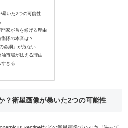
が暴いた2つの可能性
る
専門家が首を傾げる理由
防衛隊の本音は？
水の命綱」が危ない
原油市場が怯える理由
味すぎる
か？衛星画像が暴いた2つの可能性
nicus Sentinelなどの衛星画像でハッキリ映って