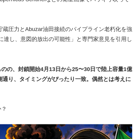
による貯蔵圧力とAbuzar油田接続のパイプライン老朽化を強
限界に達し、意図的放出の可能性」と専門家意見を引用し
の、封鎖開始4月13日から25〜30日で陸上容量1億
予測通り、タイミングがぴったり一致。偶然とは考えに
か？