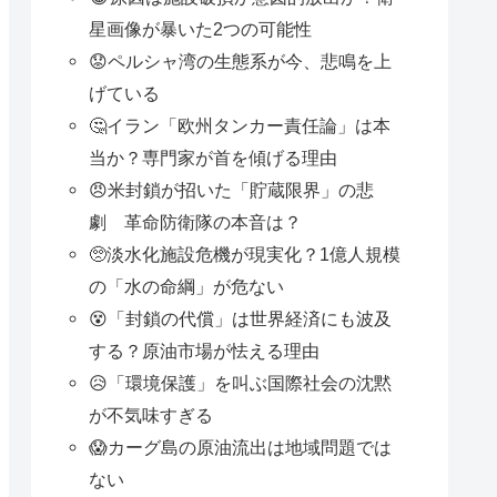
星画像が暴いた2つの可能性
😟ペルシャ湾の生態系が今、悲鳴を上
げている
🤔イラン「欧州タンカー責任論」は本
当か？専門家が首を傾げる理由
😠米封鎖が招いた「貯蔵限界」の悲
劇 革命防衛隊の本音は？
🥺淡水化施設危機が現実化？1億人規模
の「水の命綱」が危ない
😵「封鎖の代償」は世界経済にも波及
する？原油市場が怯える理由
😥「環境保護」を叫ぶ国際社会の沈黙
が不気味すぎる
😱カーグ島の原油流出は地域問題では
ない