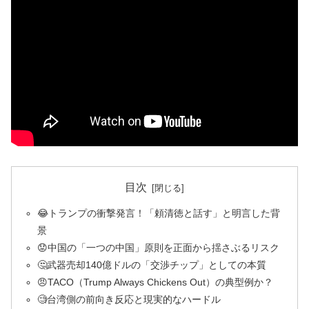
目次
😂トランプの衝撃発言！「頼清徳と話す」と明言した背
景
😟中国の「一つの中国」原則を正面から揺さぶるリスク
🤔武器売却140億ドルの「交渉チップ」としての本質
😠TACO（Trump Always Chickens Out）の典型例か？
🧐台湾側の前向き反応と現実的なハードル