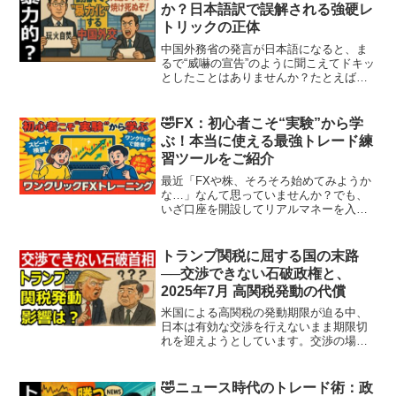
か？日本語訳で誤解される強硬レ
トリックの正体
中国外務省の発言が日本語になると、ま
るで“威嚇の宣告”のように聞こえてドキッ
としたことはありませんか？たとえば
「断固たる反撃を加える」「火遊びをす
れば自ら焼けることになる」といった訳
語は、日本語としては強烈で威圧的に響
🤣FX：初心者こそ“実験”から学
きます。しかし、本当に...
ぶ！本当に使える最強トレード練
習ツールをご紹介
最近「FXや株、そろそろ始めてみようか
な…」なんて思っていませんか？でも、
いざ口座を開設してリアルマネーを入れ
てみたら、あっという間に資金が減って
しまった…そんな話もよく耳にしますよ
ね。実はこれ、珍しいことではなくて、
トランプ関税に屈する国の末路
むしろ“典型的”な初心...
──交渉できない石破政権と、
2025年7月 高関税発動の代償
米国による高関税の発動期限が迫る中、
日本は有効な交渉を行えないまま期限切
れを迎えようとしています。交渉の場は
用意されていたにもかかわらず、政権は
それに応えることなく、交渉の主導権を
自ら放棄したようにも見えます。その結
🤣ニュース時代のトレード術：政