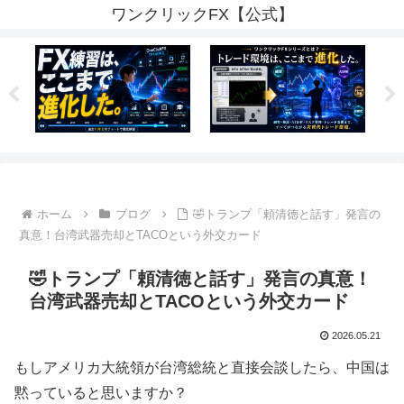
ワンクリックFX【公式】
ホーム
ブログ
🤣トランプ「頼清徳と話す」発言の
真意！台湾武器売却とTACOという外交カード
🤣トランプ「頼清徳と話す」発言の真意！
台湾武器売却とTACOという外交カード
2026.05.21
もしアメリカ大統領が台湾総統と直接会談したら、中国は
黙っていると思いますか？