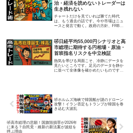
果、日本経済と外交に深刻...
治・経済を読めないトレーダーは
生き残れない
チャートだけを見ていれば勝てた時代
は、もう過去の話です。今や市場はニュ
ースと発言で動く。政府の方針、FRBの
一言、そしてトランプ氏の一投稿が相場
を数分でひっくり返します。世界情勢を
追わずにトレードするのは、羅針盤を持
🤣日経平均55,000円シナリオと高
たずに荒海に出るようなも...
市総理に期待する円相場・原油・
首班指名リスクを中立検証
熱気を帯びる局面こそ、冷静にデータを
見たいところです。足元のデータを静か
に並べて全体像を確かめたいものです。
2025年10月20日現在、日経平均株価は4
万9千円台目前まで上昇し、「明日（10月
21日）の首班指名で高市早苗氏が首相に
選出されれ...
🤣ホルムズ海峡で韓国船が謎のドローン
攻撃！イラン否定もトランプが韓国を巻
き込む大波乱
🤣高市総理の悲願！国旗毀損罪が2026年
に来る？自民党・維新の新法案が波紋を
呼ぶ理由