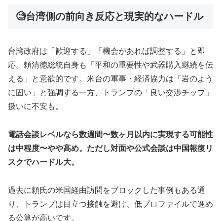
🧐台湾側の前向き反応と現実的なハードル
台湾政府は「歓迎する」「機会があれば調整する」と即
応。頼清徳総統自身も「平和の重要性や武器購入継続を伝
える」と意欲的です。米台の軍事・経済協力は「岩のよう
に固い」と強調する一方、トランプの「良い交渉チップ」
扱いに不安も。
電話会談レベルなら数週間〜数ヶ月以内に実現する可能性
は中程度〜やや高め。ただし対面や公式会談は中国報復リ
スクでハードル大。
過去に頼氏の米国経由訪問をブロックした事例もある通
り、トランプは目立つ接触を避け、低プロファイルで進め
る公算が高いです。