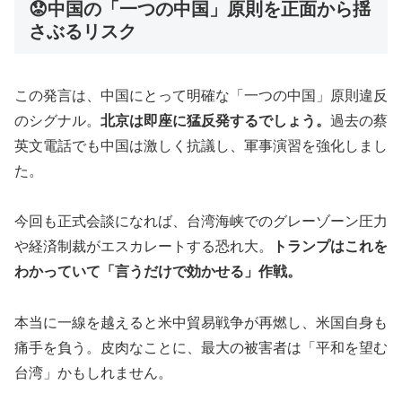
😟中国の「一つの中国」原則を正面から揺
さぶるリスク
この発言は、中国にとって明確な「一つの中国」原則違反
のシグナル。
北京は即座に猛反発するでしょう。
過去の蔡
英文電話でも中国は激しく抗議し、軍事演習を強化しまし
た。
今回も正式会談になれば、台湾海峡でのグレーゾーン圧力
や経済制裁がエスカレートする恐れ大。
トランプはこれを
わかっていて「言うだけで効かせる」作戦。
本当に一線を越えると米中貿易戦争が再燃し、米国自身も
痛手を負う。皮肉なことに、最大の被害者は「平和を望む
台湾」かもしれません。