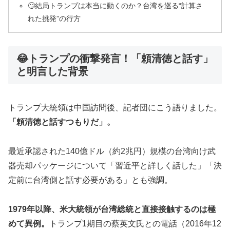
🙄結局トランプは本当に動くのか？台湾を巡る“計算さ
れた挑発”の行方
😂トランプの衝撃発言！「頼清徳と話す」
と明言した背景
トランプ大統領は中国訪問後、記者団にこう語りました。
「頼清徳と話すつもりだ」。
最近承認された140億ドル（約2兆円）規模の台湾向け武
器売却パッケージについて「習近平と詳しく話した」「決
定前に台湾側と話す必要がある」とも強調。
1979年以降、米大統領が台湾総統と直接接触するのは極
めて異例。
トランプ1期目の蔡英文氏との電話（2016年12