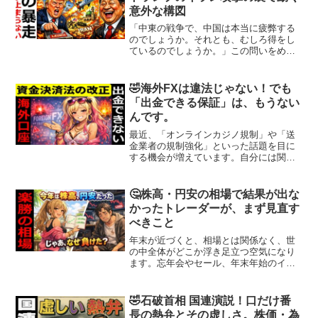
意外な構図
「中東の戦争で、中国は本当に疲弊する
のでしょうか。それとも、むしろ得をし
ているのでしょうか。」この問いをめぐ
っては、専門家の議論でも意見が分かれ
ています。2026年2月28日から始まった
とされるアメリカとイスラエルの軍事行
🤣海外FXは違法じゃない！でも
動によって、イラン...
「出金できる保証」は、もうない
んです。
最近、「オンラインカジノ規制」や「送
金業者の規制強化」といった話題を目に
する機会が増えています。自分には関係
ないと思っていませんか？FXトレーダー
にとって、無視できない環境変化が進ん
でいます。重要なのは、オンラインカジ
🤔株高・円安の相場で結果が出な
ノのように逮捕されると...
かったトレーダーが、まず見直す
べきこと
年末が近づくと、相場とは関係なく、世
の中全体がどこか浮き足立つ空気になり
ます。忘年会やセール、年末年始のイベ
ントなど、普段よりも「動き」が多い時
期です。こうした空気感の中では、トレ
ード判断も鈍りやすい時期と言えるでし
🤣石破首相 国連演説！口だけ番
ょう。トレードにおいても...
長の熱弁とその虚しさ。株価・為