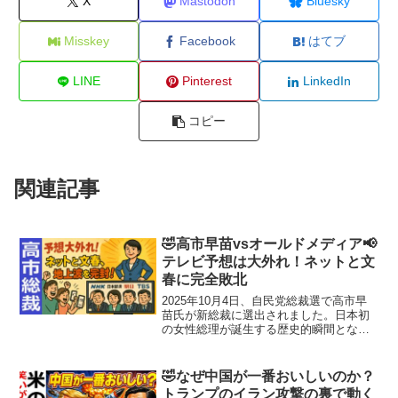
X
Mastodon
Bluesky
Misskey
Facebook
はてブ
LINE
Pinterest
LinkedIn
コピー
関連記事
🤣高市早苗vsオールドメディア📢
テレビ予想は大外れ！ネットと文
春に完全敗北
2025年10月4日、自民党総裁選で高市早
苗氏が新総裁に選出されました。日本初
の女性総理が誕生する歴史的瞬間となり
ましたが、この結果は政治以上に「メデ
ィア構造の転換点」として注目されてい
ます。従来、選挙報道を主導してきたテ
🤣なぜ中国が一番おいしいのか？
レビ・新聞などのオ...
トランプのイラン攻撃の裏で動く