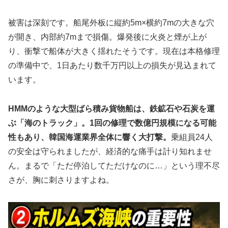
被害は深刻です。船尾外板に縦約5m×横約7mの大きな穴
が開き、内部約7mまで損傷。爆発後に火炎と煙が上が
り、衝撃で船体が大きく揺れたそうです。現在は本格修理
の準備中で、1日あたり数千万円以上の損失が見込まれて
います。
HMMのような大型ばら積み貨物船は、鉄鉱石や石炭を運
ぶ「海のトラック」。1回の修理で数億円規模になる可能
性もあり、韓国海運業界全体に響く大打撃。
乗組員24人
の安全は守られましたが、経済的な痛手は計り知れませ
ん。まるで「ただ停泊してただけなのに…」という理不尽
さが、胸に刺さりますよね。