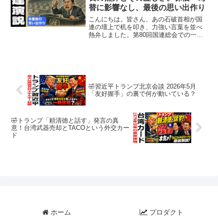
替に影響なし、最後の思い出作り
こんにちは。皆さん、あの石破首相が国
連の壇上で机を叩き、力強い言葉を並べ
熱弁しました。第80回国連総会での一般
討論演説は、確かに迫力あるものでし
た。しかし耳を澄ませば、「時すでに遅
し」との声が国内外からこだまします。
どうしてこの熱意が、もっ...
🤣習近平トランプ北京会談 2026年5月
「友好握手」の裏で何が動いている？
🤣トランプ「頼清徳と話す」発言の真
意！台湾武器売却とTACOという外交カー
ド
ホーム
プロダクト