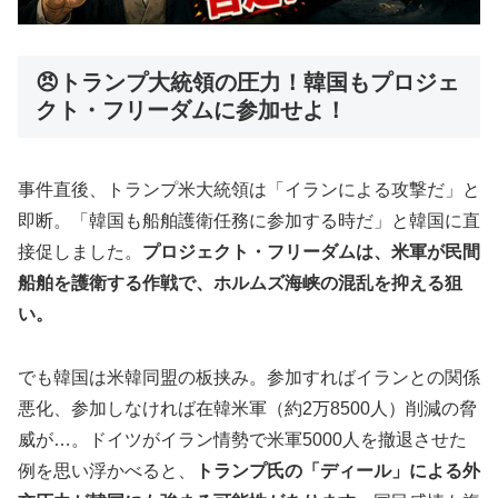
😠トランプ大統領の圧力！韓国もプロジェ
クト・フリーダムに参加せよ！
事件直後、トランプ米大統領は「イランによる攻撃だ」と
即断。「韓国も船舶護衛任務に参加する時だ」と韓国に直
接促しました。
プロジェクト・フリーダムは、米軍が民間
船舶を護衛する作戦で、ホルムズ海峡の混乱を抑える狙
い。
でも韓国は米韓同盟の板挟み。参加すればイランとの関係
悪化、参加しなければ在韓米軍（約2万8500人）削減の脅
威が…。ドイツがイラン情勢で米軍5000人を撤退させた
例を思い浮かべると、
トランプ氏の「ディール」による外