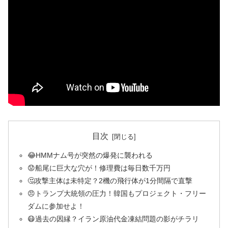
目次
😂HMMナム号が突然の爆発に襲われる
😟船尾に巨大な穴が！修理費は毎日数千万円
🤔攻撃主体は未特定？2機の飛行体が1分間隔で直撃
😠トランプ大統領の圧力！韓国もプロジェクト・フリー
ダムに参加せよ！
😷過去の因縁？イラン原油代金凍結問題の影がチラリ