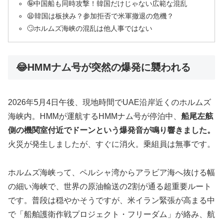
🤪中国船も同時攻撃！韓国だけじゃない広範な混乱
😫韓国は板挟み？参加拒否で米軍撤退の危機？
🙄ホルムズ海峡の混乱は他人事ではない
😂HMMナム号が突然の爆発に襲われる
2026年5月4日午後、現地時間でUAE沿岸近くのホルムズ
海峡内。HMMが運航するHMMナム号が停泊中、
船尾左舷
側の機関室付近でドーンという爆発音が鳴り響きました。
火災が発生しましたが、すぐに消火。乗組員は無事です。
ホルムズ海峡って、ペルシャ湾からアラビア海へ抜ける幅
の細い海峡で、世界の原油輸送の2割が通る超重要ルート
です。普段は穏やかそうですが、米イラン緊張が高まる中
で「船舶護衛作戦プロジェクト・フリーダム」が絡み、航