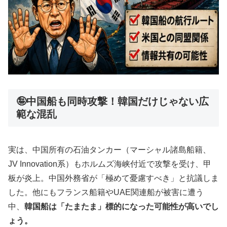
🤪中国船も同時攻撃！韓国だけじゃない広
範な混乱
実は、中国所有の石油タンカー（マーシャル諸島船籍、
JV Innovation系）もホルムズ海峡付近で攻撃を受け、甲
板が炎上。中国外務省が「極めて憂慮すべき」と抗議しま
した。他にもフランス船籍やUAE関連船が被害に遭う
中、
韓国船は「たまたま」標的になった可能性が高いでし
ょう。