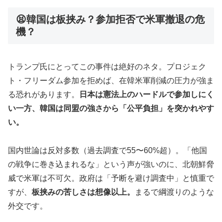
😫韓国は板挟み？参加拒否で米軍撤退の危
機？
トランプ氏にとってこの事件は絶好のネタ。プロジェク
ト・フリーダム参加を拒めば、在韓米軍削減の圧力が強ま
る恐れがあります。
日本は憲法上のハードルで参加しにく
い一方、韓国は同盟の強さから「公平負担」を突かれやす
い。
国内世論は反対多数（過去調査で55〜60%超）。「他国
の戦争に巻き込まれるな」という声が強いのに、北朝鮮脅
威で米軍は不可欠。政府は「予断を避け調査中」と慎重で
すが、
板挟みの苦しさは想像以上。
まるで綱渡りのような
外交です。