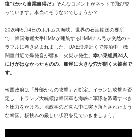
復”だから自業自得だ」
そんなコメントがネットで飛び交
っています。本当にそうなのでしょうか？
2026年5月4日のホルムズ海峡、世界の石油輸送の要所
で、韓国海運大手HMMが運航するHMMナム号が突然のト
ラブルに巻き込まれました。UAE沿岸近くで停泊中、機
関室付近で爆発音が響き、火災が発生。
幸い乗組員24人
にけがはなかったものの、船尾に大きな穴が開く大被害で
す。
韓国政府は「外部からの攻撃」と断定。イランは攻撃を否
定し、トランプ大統領は韓国軍も海峡に軍隊を派遣すべき
と圧力をかける。地政学のど真ん中に突き落とされたよう
な韓国。板挟みの厳しい状況を見ていきましょう。