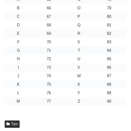
B
66
O
79
C
67
P
80
D
68
Q
81
E
69
R
82
F
70
S
83
G
71
T
84
H
72
U
85
I
73
V
86
J
74
W
87
K
75
X
88
L
76
Y
89
M
77
Z
90
Tips