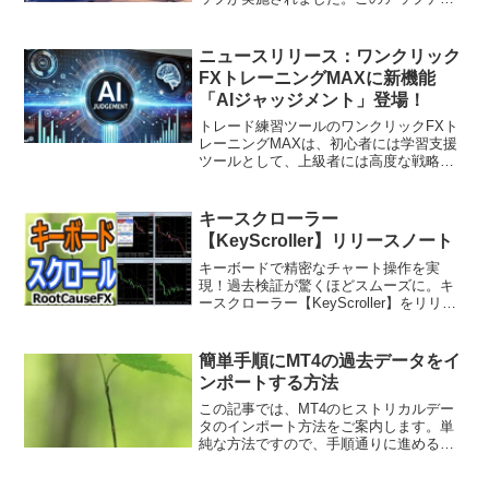
トは、今後のトレードツールの使い方を
大きく変える可能性を持つ重要な内容で
あり、今後あらためて詳しくご紹介する
ニュースリリース：ワンクリック
予定で...
FXトレーニングMAXに新機能
「AIジャッジメント」登場！
トレード練習ツールのワンクリックFXト
レーニングMAXは、初心者には学習支援
ツールとして、上級者には高度な戦略構
築の手段として活用できる新機能「AIジ
ャッジメント」の提供を開始しました。
この革新的な機能により、トレード結果
キースクローラー
の分析や改善点がこ...
【KeyScroller】リリースノート
キーボードで精密なチャート操作を実
現！過去検証が驚くほどスムーズに。キ
ースクローラー【KeyScroller】をリリー
スしました。商品概要キースクローラー
【KeyScroller】は、MT4/MT5チャートの
操作性を根本から変えるツールです...
簡単手順にMT4の過去データをイ
ンポートする方法
この記事では、MT4のヒストリカルデー
タのインポート方法をご案内します。単
純な方法ですので、手順通りに進めるこ
とで、正常に反映されないなどの問題が
なくなると思われます。基本的な作業の