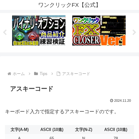
ワンクリックFX【公式】
ホーム
Tips
アスキーコード
アスキーコード
2024.11.20
キーボード入力で指定するアスキーコードのです。
文字(A-M)
ASCII (10進)
文字(N-Z)
ASCII (10進)
A
65
N
78