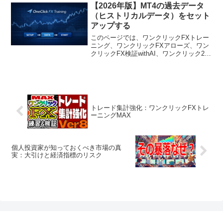
流れは、こちらです。１．チャートの最
【2026年版】MT4の過去データ
大バー数を増やす。２．...
（ヒストリカルデータ）をセット
アップする
このページでは、ワンクリックFXトレー
ニング、ワンクリックFXアローズ、ワン
クリックFX検証withAI、ワンクリック225
トレーニング、ワンクリックBOトレーニ
ングをはじめとするトレーニング・検証
系ツールで使用する「過去データの準備
方法」...
トレード集計強化：ワンクリックFXトレ
ーニングMAX
個人投資家が知っておくべき市場の真
実：大引けと経済指標のリスク