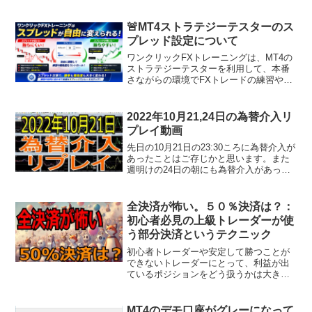
待できる投資の一つですが、適切な準備
をせずに始めると、大きな損失を招くリ
スクもあります。成功を目指すために
🚨MT4ストラテジーテスターのス
は、正しい知識と計画的...
プレッド設定について
ワンクリックFXトレーニングは、MT4の
ストラテジーテスターを利用して、本番
さながらの環境でFXトレードの練習や過
去チャートの検証ができる高機能トレー
ドシミュレーターです。初心者の練習か
ら上級者の戦略検証まで幅広く活用され
2022年10月21,24日の為替介入リ
ています。相場が止...
プレイ動画
先日の10月21日の23:30ころに為替介入が
あったことはご存じかと思います。また
週明けの24日の朝にも為替介入があった
ようです。どちらも正式な発表はありま
せんので、覆面介入だと言われていま
す。その介入があったチャートを別の通
全決済が怖い。５０％決済は？：
貨ペアやインデ...
初心者必見の上級トレーダーが使
う部分決済というテクニック
初心者トレーダーや安定して勝つことが
できないトレーダーにとって、利益が出
ているポジションをどう扱うかは大きな
課題です。「このまま利益が増えるかも
しれない」「でも、急に相場が反転した
らどうしよう」といった葛藤に悩むこと
MT4のデモ口座がグレーになって