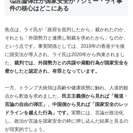
🤔言論弾圧か国家安全か？ジミー・ライ事
件の核心はどこにある
焦点は、ライ氏が「政府を批判したから」裁かれたのか、
それとも「外国勢力と連携し制裁を求めたから」なのか、
という点です。事実関係としては、2019年の香港デモ後
に国安法が導入され、ライ氏は2020年から拘束されまし
た。
裁判では、外国勢力との共謀や扇動行為が国家安全を
脅かしたと認定され、有罪となっています。
一方、トランプ大統領は高齢や健康状態に触れ、人道的観
点から釈放を求めました。
民主主義側から見れば「報道・
言論の自由の弾圧」、中国側から見れば「国家安全のレッ
ドラインを越えた行為」です。
実際には、言論が政治化
し、政治が言論を国家安全の枠に押し込んだ結果と見るの
が現実的でしょう。