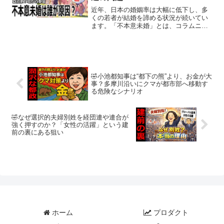
近年、日本の婚姻率は大幅に低下し、多
くの若者が結婚を諦める状況が続いてい
ます。「不本意未婚」とは、コラムニス
トの荒川和久氏が提唱した概念で、本当
は結婚したいのに経済的・社会的な要因
で結婚できない人々を指します。これは
単なるライフスタイルの多...
🤣小池都知事は“都下の熊”より、お金が大
事？多摩川沿いにクマが都市部へ移動す
る危険なシナリオ
🤣なぜ選択的夫婦別姓を経団連や連合が
強く押すのか？「女性の活躍」という建
前の裏にある狙い
ホーム
プロダクト