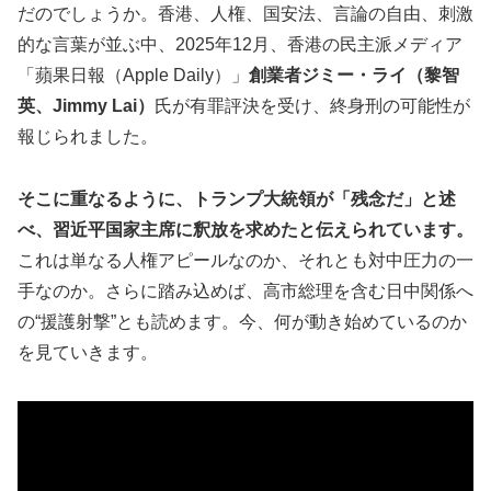
だのでしょうか。香港、人権、国安法、言論の自由、刺激
的な言葉が並ぶ中、2025年12月、香港の民主派メディア
「蘋果日報（Apple Daily）」
創業者ジミー・ライ（黎智
英、Jimmy Lai）
氏が有罪評決を受け、終身刑の可能性が
報じられました。
そこに重なるように、トランプ大統領が「残念だ」と述
べ、習近平国家主席に釈放を求めたと伝えられています。
これは単なる人権アピールなのか、それとも対中圧力の一
手なのか。さらに踏み込めば、高市総理を含む日中関係へ
の“援護射撃”とも読めます。今、何が動き始めているのか
を見ていきます。