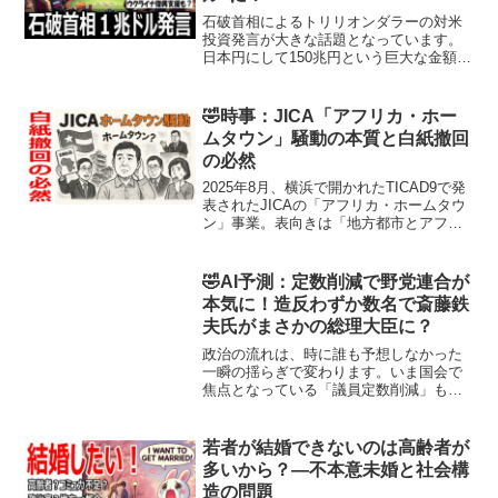
石破首相によるトリリオンダラーの対米
投資発言が大きな話題となっています。
日本円にして150兆円という巨大な金額で
す。この巨額投資がどのような目的で行
われるのか、具体的な資金の出どころは
明確になっているのでしょうか？石破首
🤣時事：JICA「アフリカ・ホー
相の発言を皮切りに、...
ムタウン」騒動の本質と白紙撤回
の必然
2025年8月、横浜で開かれたTICAD9で発
表されたJICAの「アフリカ・ホームタウ
ン」事業。表向きは「地方都市とアフリ
カ諸国の交流強化」という聞こえの良い
枠組みでした。しかし、事業の名称や説
明の不備がもとで大きな誤解と不安を生
🤣AI予測：定数削減で野党連合が
み、自治体...
本気に！造反わずか数名で斎藤鉄
夫氏がまさかの総理大臣に？
政治の流れは、時に誰も予想しなかった
一瞬の揺らぎで変わります。いま国会で
焦点となっている「議員定数削減」も、
その一つです。地味な制度改革に見えま
すが、水面下では各党の生存戦略がぶつ
かり合い、議席の行方を左右しかねない
若者が結婚できないのは高齢者が
駆け引きが続いています。...
多いから？—不本意未婚と社会構
造の問題