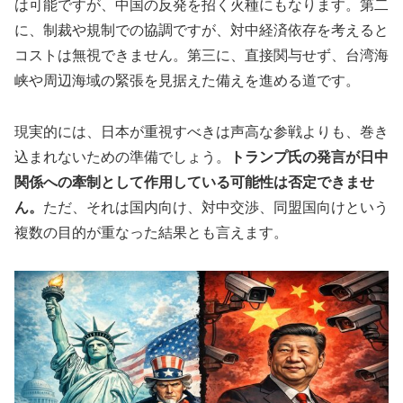
は可能ですが、中国の反発を招く火種にもなります。第二
に、制裁や規制での協調ですが、対中経済依存を考えると
コストは無視できません。第三に、直接関与せず、台湾海
峡や周辺海域の緊張を見据えた備えを進める道です。
現実的には、日本が重視すべきは声高な参戦よりも、巻き
込まれないための準備でしょう。
トランプ氏の発言が日中
関係への牽制として作用している可能性は否定できませ
ん。
ただ、それは国内向け、対中交渉、同盟国向けという
複数の目的が重なった結果とも言えます。