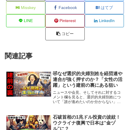
Misskey
Facebook
はてブ
LINE
Pinterest
LinkedIn
コピー
関連記事
🤣なぜ選択的夫婦別姓を経団連や
連合が強く押すのか？「女性の活
躍」という建前の裏にある狙い
ニュースや会見、そしてそれに対するコ
メント欄を見ると、選択的夫婦別姓につ
いて「誰が進めたいのか分からない」
「誰が得なのか」「多額の税金を使って
までやる理由が見えない」といった声が
多く並びます。制度の是非以前に、動機
石破首相の1兆ドル投資の波紋！
そのものが見えにくいことへ...
ウクライナ復興で日本は“金ヅ
ル”に？