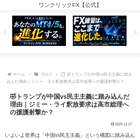
ワンクリックFX【公式】
ホーム
ブログ
🤣トランプが中国vs民主主義に踏み
込んだ理由｜ジミー・ライ釈放要求は高市総理への援護射撃か？
🤣トランプが中国vs民主主義に踏み込んだ
理由｜ジミー・ライ釈放要求は高市総理へ
の援護射撃か？
2025.12.17
いよいよ世界は「中国vs民主主義」という構図に踏み込ん