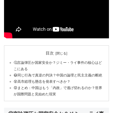
目次
🤔言論弾圧か国家安全か？ジミー・ライ事件の核心はど
こにある
😷同じ行為で真逆の判決？中国の論理と民主主義の断絶
😵高市総理も懸念を発表すべきか？
😟まとめ：中国はもう「内政」で逃げ切れるのか？世界
が国際問題と見始めた現実