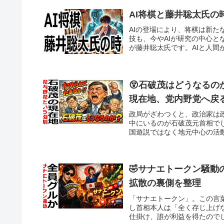
AI将棋と藤井聡太氏の時
AIの登場により、将棋は新
技も、今やAIが研究の中心
が藤井聡太氏です。AIと人間
😵石破茂はどうなるの
現在地、党内野党へ戻
政局がざわつくと、政治家は
中にいるのが石破茂元首相で
国遊説ではなく地元中心の活動
🤣サナエトークン騒
拡散の裏側を整理
「サナエトークン」。この言
し首相本人は「全く存じ上げ
仕掛け、誰が利益を得たのでし