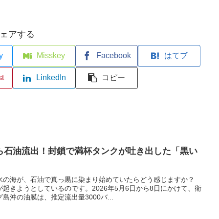
ェアする
y
Misskey
Facebook
はてブ
st
LinkedIn
コピー
から石油流出！封鎖で満杯タンクが吐き出した「黒い
水の海が、石油で真っ黒に染まり始めていたらどう感じますか？
起きようとしているのです。2026年5月6日から8日にかけて、衛
沖の油膜は、推定流出量3000バ...