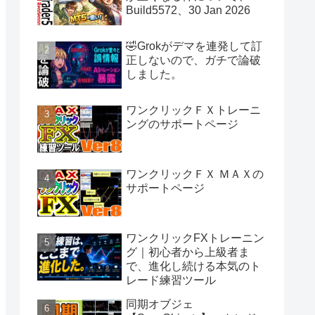
Build5572、30 Jan 2026
🤣Grokがデマを連発して訂
正しないので、ガチで論破
しました。
ワンクリックＦＸトレーニ
ングのサポートページ
ワンクリックＦＸ ＭＡＸの
サポートページ
ワンクリックFXトレーニン
グ｜初心者から上級者ま
で、進化し続ける本気のト
レード練習ツール
同期オブジェ