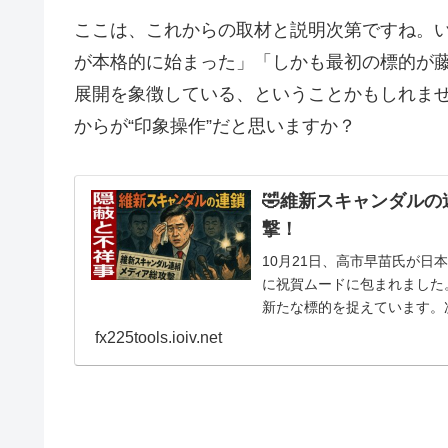
ここは、これからの取材と説明次第ですね。
が本格的に始まった」「しかも最初の標的が
展開を象徴している、ということかもしれませ
からが“印象操作”だと思いますか？
🤣維新スキャンダル
撃！
10月21日、高市早苗氏が
に祝賀ムードに包まれました
新たな標的を捉えています。
維新の会。野党時代に...
fx225tools.ioiv.net