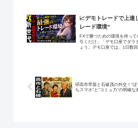
📈デモトレードで上達
レード環境”
FXで勝つための環境を持っ
引くだけ」「デモ口座でダラ
ょう。デモ口座では、1日数回
🤣高市早苗と石破茂の外交！“ぼ
ちスマホ”と“コミュ力”の明確な