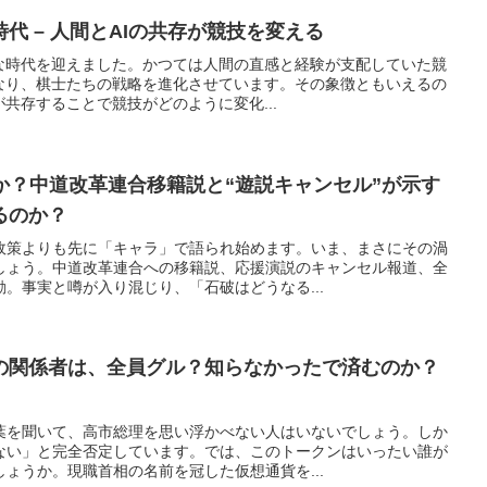
代 – 人間とAIの共存が競技を変える
たな時代を迎えました。かつては人間の直感と経験が支配していた競
となり、棋士たちの戦略を進化させています。その象徴ともいえるの
が共存することで競技がどのように変化...
か？中道改革連合移籍説と“遊説キャンセル”が示す
るのか？
政策よりも先に「キャラ」で語られ始めます。いま、まさにその渦
しょう。中道改革連合への移籍説、応援演説のキャンセル報道、全
。事実と噂が入り混じり、「石破はどうなる...
動の関係者は、全員グル？知らなかったで済むのか？
葉を聞いて、高市総理を思い浮かべない人はいないでしょう。しか
ない」と完全否定しています。では、このトークンはいったい誰が
ょうか。現職首相の名前を冠した仮想通貨を...