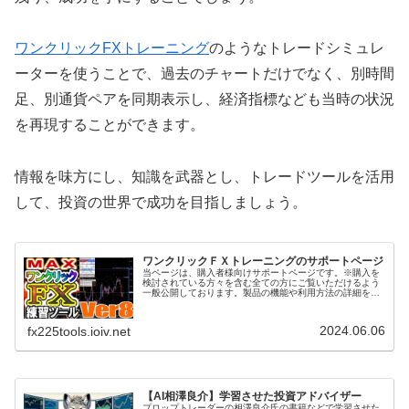
ワンクリックFXトレーニング
のようなトレードシミュレ
ーターを使うことで、過去のチャートだけでなく、別時間
足、別通貨ペアを同期表示し、経済指標なども当時の状況
を再現することができます。
情報を味方にし、知識を武器とし、トレードツールを活用
して、投資の世界で成功を目指しましょう。
ワンクリックＦＸトレーニングのサポートページ
当ページは、購入者様向けサポートページです。※購入を
検討されている方々を含む全ての方にご覧いただけるよう
一般公開しております。製品の機能や利用方法の詳細をご
覧ください。また、ご不明な点がございましたら、お気軽
にお問い合わせ下さい。ワンクリッ...
2024.06.06
fx225tools.ioiv.net
【AI相澤良介】学習させた投資アドバイザー
プロップトレーダーの相澤良介氏の書籍などで学習させた