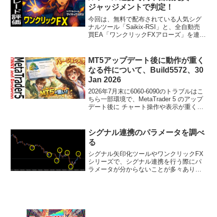
ジャッジメントで判定！
今回は、無料で配布されている人気シグ
ナルツール「Saikix-RSI」と、全自動売
買EA「ワンクリックFXアローズ」を連携
させた検証動画をご紹介します。矢印に
連動してトレードが実行されるため、裁
量を一切挟まず、シグナルそのもののパ
MT5アップデート後に動作が重く
フォーマン...
なる件について、Build5572、30
Jan 2026
2026年7月末に6060-6090のトラブルはこ
ちら一部環境で、MetaTrader 5 のアップ
デート後に チャート操作や表示が重くな
る／CPU負荷が上がるといった症状が報
告されています。ワンクリックFXシリー
ズに限らず、MT4で動作す...
シグナル連携のパラメータを調べ
る
シグナル矢印化ツールやワンクリックFX
シリーズで、シグナル連携を行う際にパ
ラメータが分からないことが多々ありま
す。シグナルツールは作者の個性がでて
いることもあり、単純にインデックス番
号０，１というだけでない場合もありま
す。また、シグナル矢印...