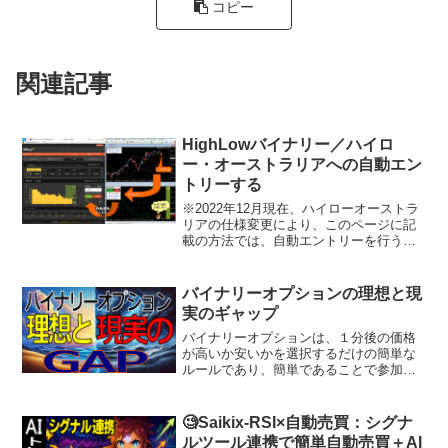
コピー
関連記事
HighLowバイナリー／ハイロ
ー・オーストラリアへの自動エン
トリーする
※2022年12月現在、ハイローオーストラ
リアの仕様変更により、このページに記
載の方法では、自動エントリーを行うこ
とができません。ワンクリックTSによる
簡易的な自動エントリーをご利用くださ
い。■ 商品内容ワンクリックBOトレーニ
バイナリーオプションの理想と現
ングを使って...
実のギャップ
バイナリーオプションは、１分後の価格
が高いか安いかを選択するだけの簡単な
ルールであり、簡単であることで参加す
る人も多いと思います。上がるか下がる
かを選ぶので５０％の確率で勝てるよう
に見えますし、負けても投入金額以上の
🧐Saikix-RSI×自動売買：シグナ
損失になることはなく、F...
ルツール連携で簡単自動売買＋AI