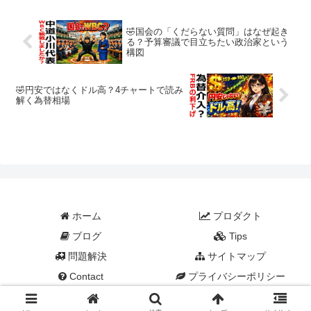
て事態を想像したことは...
🤣国会の「くだらない質問」はなぜ起き
る？予算審議で目立ちたい政治家という
構図
🤣円安ではなくドル高？4チャートで読み
解く為替相場
ホーム
プロダクト
ブログ
Tips
問題解決
サイトマップ
Contact
プライバシーポリシー
©
RootCauseMarketing
.