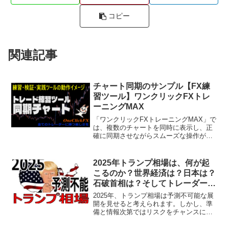
コピー
関連記事
チャート同期のサンプル【FX練
習ツール】ワンクリックFXトレ
ーニングMAX
「ワンクリックFXトレーニングMAX」で
は、複数のチャートを同時に表示し、正
確に同期させながらスムーズな操作が可
能です。今回の動画では、1分足から日足
まで、計8枚のチャートを同時に表示・同
期させたサンプルを紹介しています。動
2025年トランプ相場は、何が起
画内では、左上か...
こるのか？世界経済は？日本は？
石破首相は？そしてトレーダーは
何に注意すれば良いのか？
2025年、トランプ相場は予測不可能な展
開を見せると考えられます。しかし、準
備と情報次第ではリスクをチャンスに変
えることが可能です。この記事では、経
済に影響を与えると予想される主な政策