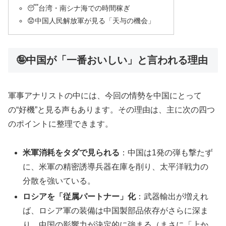
😴台湾・南シナ海での時間稼ぎ
😟中国人民解放軍が見る「天与の機会」
🤪中国が「一番おいしい」と言われる理由
軍事アナリストの中には、今回の情勢を中国にとって
の“好機”と見る声もあります。その理由は、主に次の四つ
のポイントに整理できます。
米軍消耗をタダで見られる
：中国は1発の弾も撃たず
に、米軍の精密誘導兵器在庫を削り、太平洋戦力の
分散を強いている。
ロシアを「従属パートナー」化
：武器輸出が増えれ
ば、ロシア軍の装備は中国製部品依存がさらに深ま
り、中国の影響力が決定的に強まる（まさに「上か