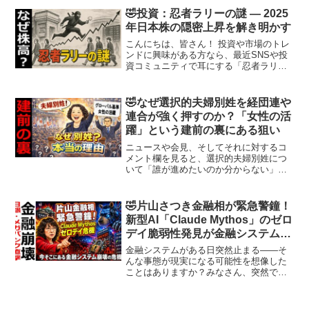
の具体的な内容、それが日本に及ぼす影
🤣投資：忍者ラリーの謎 — 2025
響、さらに最新情報を...
年日本株の隠密上昇を解き明かす
こんにちは、皆さん！ 投資や市場のトレ
ンドに興味がある方なら、最近SNSや投
資コミュニティで耳にする「忍者ラリ
ー」という言葉にピンと来るかもしれま
せん。派手なニュースや目立つ材料はな
いのに、気づけば株価が静かに上昇して
🤣なぜ選択的夫婦別姓を経団連や
いる──そんな不思議な...
連合が強く押すのか？「女性の活
躍」という建前の裏にある狙い
ニュースや会見、そしてそれに対するコ
メント欄を見ると、選択的夫婦別姓につ
いて「誰が進めたいのか分からない」
「誰が得なのか」「多額の税金を使って
までやる理由が見えない」といった声が
多く並びます。制度の是非以前に、動機
🤣片山さつき金融相が緊急警鐘！
そのものが見えにくいことへ...
新型AI「Claude Mythos」のゼロ
デイ脆弱性発見が金融システムを
直撃する危機
金融システムがある日突然止まる——そ
んな事態が現実になる可能性を想像した
ことはありますか？みなさん、突然です
が「AIが人間のセキュリティ専門家をは
るかに超える速度で未知の抜け穴を見つ
け、攻撃コードまで自動生成する」なん