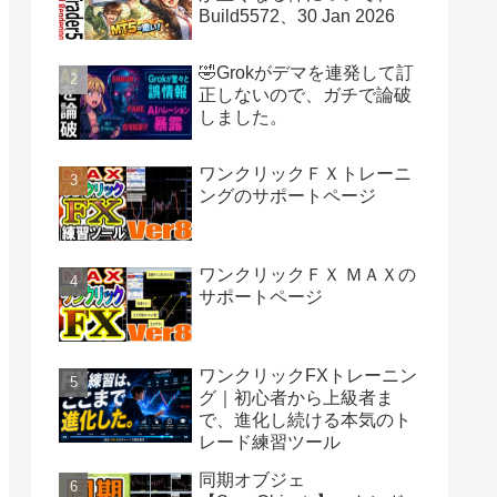
Build5572、30 Jan 2026
🤣Grokがデマを連発して訂
正しないので、ガチで論破
しました。
ワンクリックＦＸトレーニ
ングのサポートページ
ワンクリックＦＸ ＭＡＸの
サポートページ
ワンクリックFXトレーニン
グ｜初心者から上級者ま
で、進化し続ける本気のト
レード練習ツール
同期オブジェ