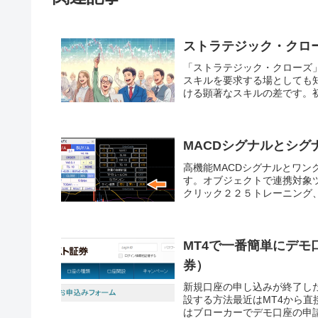
ストラテジック・クローズ-S
「ストラテジック・クローズ
スキルを要求する場としても
ける顕著なスキルの差です。初
MACDシグナルとシグ
高機能MACDシグナルとワン
す。オブジェクトで連携対象
クリック２２５トレーニング、
MT4で一番簡単にデモ口
券）
新規口座の申し込みが終了し
設する方法最近はMT4から
はブローカーでデモ口座の申請