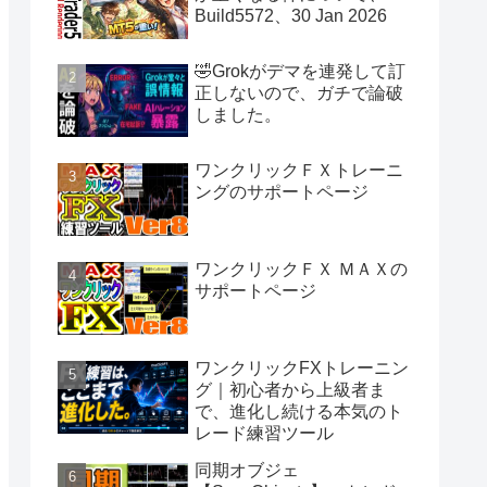
Build5572、30 Jan 2026
🤣Grokがデマを連発して訂
正しないので、ガチで論破
しました。
ワンクリックＦＸトレーニ
ングのサポートページ
ワンクリックＦＸ ＭＡＸの
サポートページ
ワンクリックFXトレーニン
グ｜初心者から上級者ま
で、進化し続ける本気のト
レード練習ツール
同期オブジェ