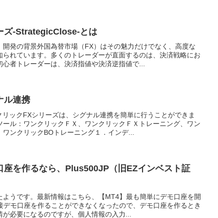
trategicClose-とは
」開発の背景外国為替市場（FX）はその魅力だけでなく、高度な
知られています。多くのトレーダーが直面するのは、決済戦略にお
心者トレーダーは、決済指値や決済逆指値で...
ナル連携
クリックFXシリーズは、シグナル連携を簡単に行うことができま
ツール：ワンクリックＦＸ、ワンクリックＦＸトレーニング、ワン
ワンクリックBOトレーニング１．インデ...
座を作るなら、Plus500JP（旧EZインベスト証
たようです。最新情報はこちら、【MT4】最も簡単にデモ口座を開
直接デモ口座を作ることができなくなったので、デモ口座を作るとき
が必要になるのですが、個人情報の入力...