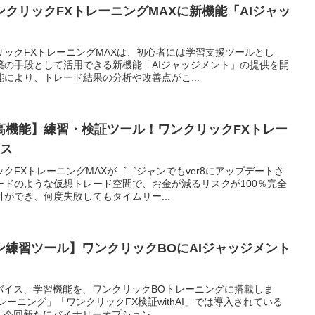
クリックFXトレーニングMAXに新機能「AIジャッ
ックFXトレーニングMAXは、初心者には学習支援ツールとし
築の手段として活用できる新機能「AIジャッジメント」の提供を開
により、トレード結果の分析や改善点がこ...
高機能】練習・検証ツール！ワンクリックFXトレー
ース
クFXトレーニングMAXがゴゴジャンでもver8にアップデートさ
ードのような仮想トレード空間で、お金が減るリスクが100％完全
ができ、何度失敗してもタイムリー...
練習ツール】ワンクリックBOにAIジャッジメント
バイス、学習機能を、ワンクリックBOトレーニングに搭載しま
ーニング」「ワンクリックFX検証withAI」では導入されている
今回新たにバイナリーオプション...