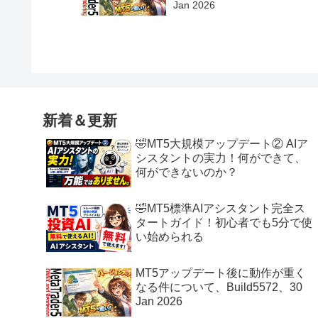
Jan 2026
新着＆更新
🤣MT5大規模アップデート② AIア
シスタントの実力！何ができて、
何ができないのか？
🤣MT5標準AIアシスタント完全ス
タートガイド！初心者でも5分で使
い始められる
MT5アップデート後に動作が重く
なる件について、Build5572、30
Jan 2026