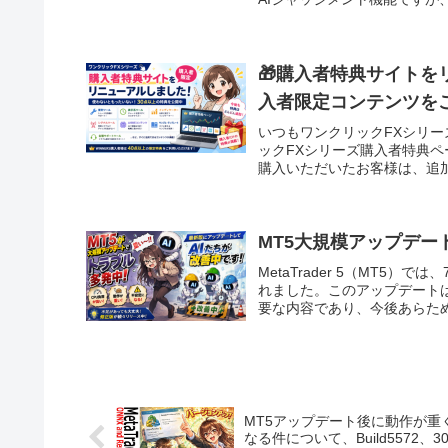
🎁購入者特典サイト
入者限定コンテンツを
いつもワンクリックFXシリ
ックFXシリーズ購入者特典
購入いただいたお客様は、追加
MT5大規模アップデー
MetaTrader 5（MT5
れました。このアップデート
要な内容であり、今後あらため
MT5アップデート後に動作が重
なる件について、Build5572、3