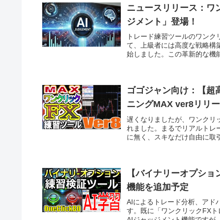
ニュースリリース：ワン
ジメント」登場！
トレード練習ツールのワンクリ
て、上級者には高度な戦略構
始しました。この革新的な機能
ゴゴジャン向け：【超
ニングMAX ver8リリ
遅くなりましたが、ワンクリッ
れました。まるでリアルトレ
に無く、スキなだけ自由に取引
【バイナリーオプション
機能を追加予定
AIによるトレード分析、アド
す。既に「ワンクリックFXトレ
AIジャッジメント機能ですが、