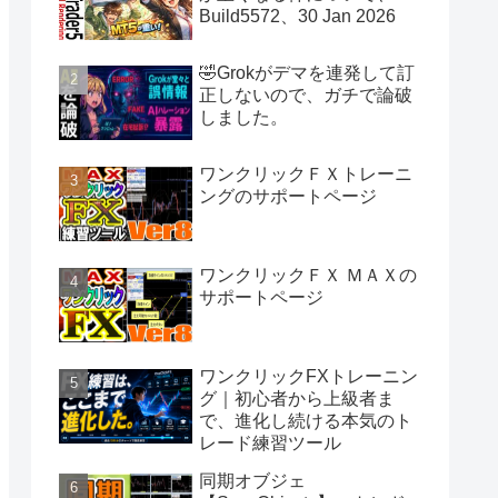
Build5572、30 Jan 2026
🤣Grokがデマを連発して訂
正しないので、ガチで論破
しました。
ワンクリックＦＸトレーニ
ングのサポートページ
ワンクリックＦＸ ＭＡＸの
サポートページ
ワンクリックFXトレーニン
グ｜初心者から上級者ま
で、進化し続ける本気のト
レード練習ツール
同期オブジェ