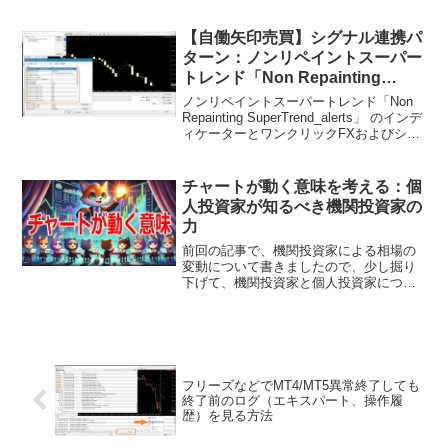
期証拠金の右側のドロップダウンリスト
に直接「JPY」と入力４．そのままで
は、資金が２桁ほど減りますので左側の
【自働矢印売買】シグナル連携パ
金額を調整してください。...
ターン：ノンリペイントスーパー
トレンド「Non Repainting
SuperTrend_alerts」
ノンリペイントスーパートレンド「Non
Repainting SuperTrend_alerts」 のインデ
ィケーターとワンクリックFXおよびシグ
ナル矢印化ツールとのシグナル連携の設
定を行います。リペイント無しとのこと
ですが、ティックレベル...
チャートが動く意味を考える：個
人投資家が知るべき機関投資家の
力
前回の記事で、機関投資家による相場の
変動について書きましたので、少し掘り
下げて、機関投資家と個人投資家につい
て、記事を書きます。投資市場におい
て、「個人投資家」と「機関投資家」は
大きく異なる存在です。この両者の違い
やその対立構図を理解するこ...
フリーズなどでMT4/MT5異常終了しても
終了前のログ（エキスパート、操作履
歴）を見る方法