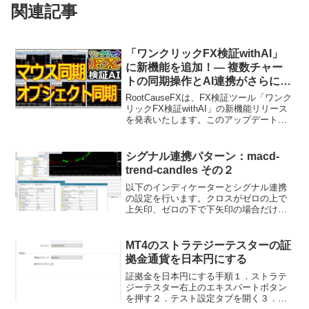
関連記事
「ワンクリックFX検証withAI」
に新機能を追加！— 複数チャー
トの同期操作とAI連携がさらに充
実
RootCauseFXは、FX検証ツール「ワンク
リックFX検証withAI」の新機能リリース
を発表いたします。このアップデートに
より、トレーダーがより快適かつ効率的
にトレード検証を行える環境が整いまし
た。今回の新機能では、複数のチャート
シグナル連携パターン：macd-
が同...
trend-candles その２
以下のインディケーターとシグナル連携
の設定を行います。クロスがゼロの上で
上矢印、ゼロの下で下矢印の場合だけ、
注文するようにします。つまり、Maroon
＝＞Lime、DarkGreen＝＞Red の色変化
の場合だけ矢印を表示します。決済に
MT4のストラテジーテスターの証
は、...
拠金通貨を日本円にする
証拠金を日本円にする手順１．ストラテ
ジーテスター右上のエキスパートボタン
を押す２．テスト設定タブを開く３．初