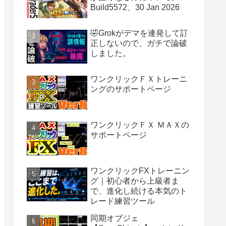
Build5572、30 Jan 2026
🤣Grokがデマを連発して訂
正しないので、ガチで論破
しました。
ワンクリックＦＸトレーニ
ングのサポートページ
ワンクリックＦＸ ＭＡＸの
サポートページ
ワンクリックFXトレーニン
グ｜初心者から上級者ま
で、進化し続ける本気のト
レード練習ツール
同期オブジェ