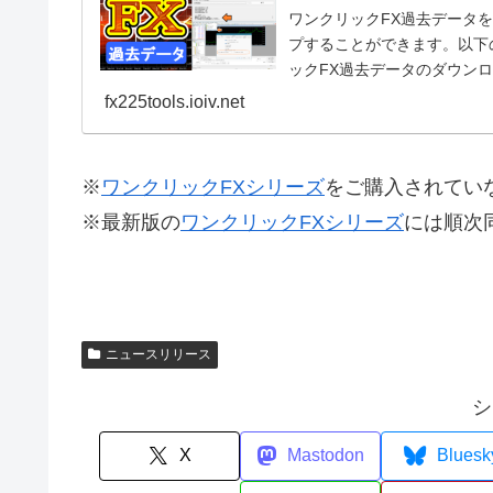
ワンクリックFX過去データ
プすることができます。以下
ックFX過去データのダウン
リックFXシリーズ...
fx225tools.ioiv.net
※
ワンクリックFXシリーズ
をご購入されてい
※最新版の
ワンクリックFXシリーズ
には順次
ニュースリリース
シ
X
Mastodon
Bluesk