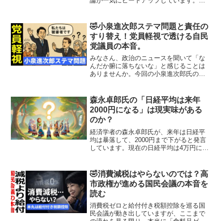
論が一気にヒートアップしています。し
かし、その多くが「存立危機事態」とい
う仕組みを正しく理解しないまま、感情
論やイメージだけが先行しているように
🤣小泉進次郎ステマ問題と責任の
見えます。メディアは視聴...
すり替え！党員軽視で透ける自民
党議員の本音。
みなさん、政治のニュースを聞いて「な
んだか腑に落ちないな」と感じることは
ありませんか。今回の小泉進次郎氏のス
テマ問題も、まさにその典型でしょう。
責任を取ると言いながら、その「責任」
の中身がどうもすり替わっている。メデ
森永卓郎氏の「日経平均は来年
ィアも本質を深掘りせず、...
2000円になる」は現実味がある
のか？
経済学者の森永卓郎氏が、来年は日経平
均は暴落して、2000円まで下がると発言
しています。現在の日経平均は4万円に届
かないくらいですので、20分の１となる
わけですが、こんなことは現実的にあり
得るのでしょうか？日経平均や為替レー
🤣消費減税はやらないのでは？高
トの大幅な変動が...
市政権が進める国民会議の本音を
読む
消費税ゼロと給付付き税額控除を巡る国
民会議が動き出していますが、ここまで