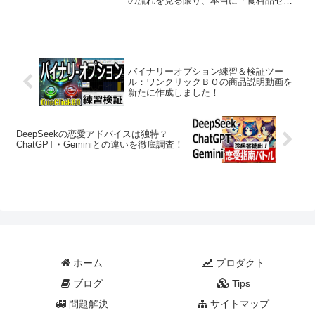
の流れを見る限り、本当に「食料品ゼ
ロ」が実現するのかは極めて疑わしい状
況です。与党は一貫して「給付付き税額
控除が本丸」「食料品ゼロは2年間のつな
ぎ」と説明しています。つ...
バイナリーオプション練習＆検証ツー
ル：ワンクリックＢＯの商品説明動画を
新たに作成しました！
DeepSeekの恋愛アドバイスは独特？
ChatGPT・Geminiとの違いを徹底調査！
ホーム
プロダクト
ブログ
Tips
問題解決
サイトマップ