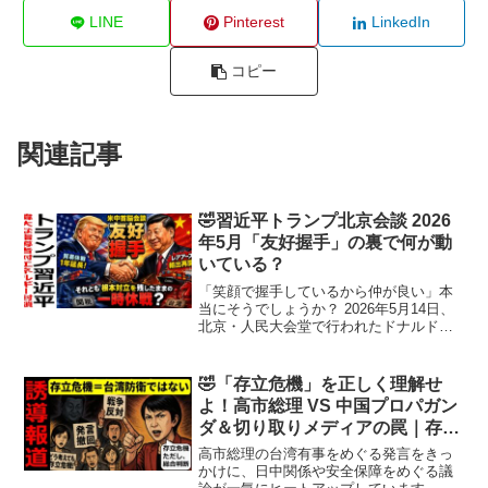
LINE
Pinterest
LinkedIn
コピー
関連記事
🤣習近平トランプ北京会談 2026
年5月「友好握手」の裏で何が動
いている？
「笑顔で握手しているから仲が良い」本
当にそうでしょうか？ 2026年5月14日、
北京・人民大会堂で行われたドナルド・
トランプ米大統領と習近平国家主席の首
脳会談は、世界中のメディアで“歴史的会
談”として大きく報じられています。巨大
🤣「存立危機」を正しく理解せ
な赤い絨毯、...
よ！高市総理 VS 中国プロパガン
ダ＆切り取りメディアの罠｜存立
危機＝台湾防衛じゃない
高市総理の台湾有事をめぐる発言をきっ
かけに、日中関係や安全保障をめぐる議