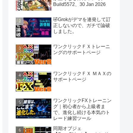
Build5572、30 Jan 2026
🤣Grokがデマを連発して訂
正しないので、ガチで論破
しました。
ワンクリックＦＸトレーニ
ングのサポートページ
ワンクリックＦＸ ＭＡＸの
サポートページ
ワンクリックFXトレーニン
グ｜初心者から上級者ま
で、進化し続ける本気のト
レード練習ツール
同期オブジェ