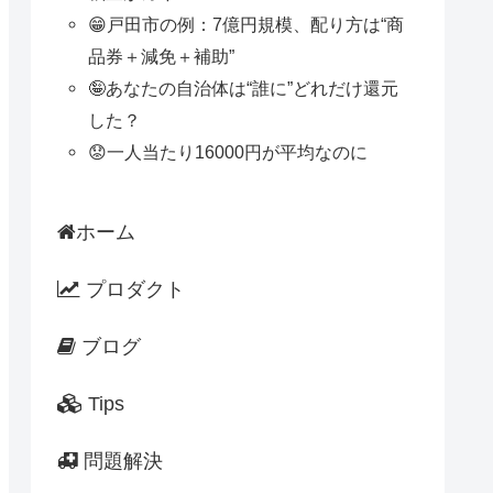
😁戸田市の例：7億円規模、配り方は“商
品券＋減免＋補助”
🤪あなたの自治体は“誰に”どれだけ還元
した？
😟一人当たり16000円が平均なのに
ホーム
プロダクト
ブログ
Tips
問題解決