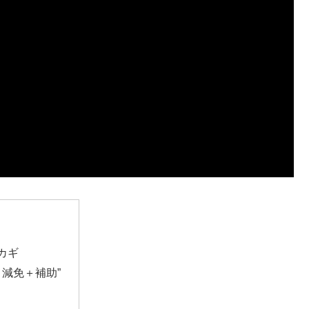
カギ
＋減免＋補助”