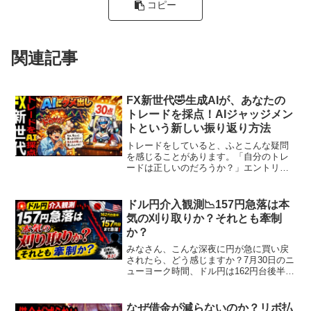
コピー
関連記事
FX新世代🤣生成AIが、あなたの
トレードを採点！AIジャッジメン
トという新しい振り返り方法
トレードをしていると、ふとこんな疑問
を感じることがあります。「自分のトレ
ードは正しいのだろうか？」エントリー
のタイミングは良かったのか。 損切りの
位置は適切だったのか。 利確の判断は正
しかったのか。単に買った負けたという
ドル円介入観測📉157円急落は本
だけではなく、なぜ勝...
気の刈り取りか？それとも牽制
か？
みなさん、こんな深夜に円が急に買い戻
されたら、どう感じますか？7月30日のニ
ューヨーク時間、ドル円は162円台後半か
ら一時157円台まで約5円も急落しまし
た。短時間でこれだけ動けば、市場が
「介入ではないか」と騒ぐのも当然で
なぜ借金が減らないのか？リボ払