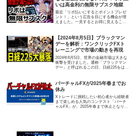
す。翌日、片山さつ...
いは高金利の無限サブスク地獄
最近「リボ払いにするとポイントプレゼ
ント！」という広告を目にする機会が増
えました。一見するとお得に見えるこの
仕組み。しかし、その裏側には、毎月静
かにお金を吸い取られていく"無限のサブ
スク"のような構造が隠されています。こ
【2024年8月5日】ブラックマン
の記事では、リボ払い...
デーを解析：ワンクリックFXト
レーニングで市場の動きを再現
2024年8月5日、世界の金融市場は大きな
衝撃を受けました。通称「ブラックマン
デー」と呼ばれるこの日、日経225をはじ
め、S&P500、GOLD、EU50などの主要
市場指数が大幅に下落しました。本記事
では、この市場暴落がどのようにして起
バーチャルFXが2025年春までお
こっ...
休み
Xトレードに挑戦したい初心者から経験者
まで楽しめる人気のコンテスト「バーチ
ャルFX」が、2025年春まで休止となりま
した。このニュースを聞き、残念に思う
方も多いのではないでしょうか。この記
事では、このコンテストの魅力、戦略
例、そして再開を楽...