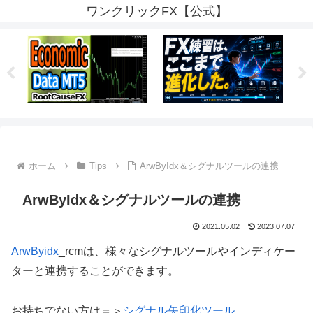
ワンクリックFX【公式】
ホーム
Tips
ArwByIdx＆シグナルツールの連携
ArwByIdx＆シグナルツールの連携
2021.05.02
2023.07.07
ArwByidx
_rcmは、様々なシグナルツールやインディケー
ターと連携することができます。
お持ちでない方は＝＞
シグナル矢印化ツール