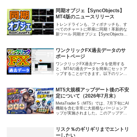
されているエラーコード一覧（MQL4
Error Codes - Offic...
同期オブジェ【SyncObjects】
MT4版のニュースリリース
トレンドラインも、フィボナッチも、す
べてのチャートに即座に同期！革新的な
新ツール 同期オブジェ【SyncObjects】
が登場しました！同期オブジェ
【SyncObjects】 は、MT4チャートに描
画されたトレンドラインや水平線、テキ
ワンクリックFX過去データのサ
スト...
ポートページ
ワンクリックFX過去データを使用する
と、MT4の過去データを簡単にセットア
ップすることができます。以下のリンク
からダウンロードしてください。ワンク
リックFX過去データのダウンロード利用
規約に同意したものとなります。※ワン
MT5大規模アップデート後の不安
クリックFXシリーズ...
定について（2026年7月末）
MetaTrader 5（MT5）では、7月下旬にAI
機能を含む非常に大規模なバージョンア
ップが実施されました。このアップデー
トは、今後のトレードツールの使い方を
大きく変える可能性を持つ重要な内容で
あり、今後あらためて詳しくご紹介する
リスク％のギリギリまでエントリ
予定で...
ーしたい